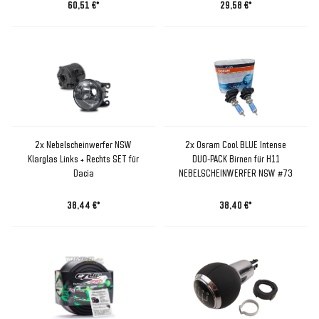
60,51 €*
29,58 €*
2x Nebelscheinwerfer NSW
2x Osram Cool BLUE Intense
Klarglas Links + Rechts SET für
DUO-PACK Birnen für H11
Dacia
NEBELSCHEINWERFER NSW #73
38,44 €*
38,40 €*