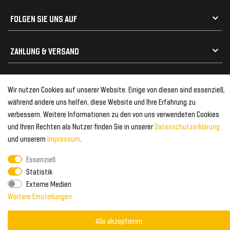
Geeignet für Audi
Frontspoiler
FOLGEN SIE UNS AUF
Heckspoiler
Kabelbäume
Tuning Fanatics
ZAHLUNG & VERSAND
Kühlergrill
Rückleuchten
Zahlungsanbieter
© 2026 Tuning Fanatics
Powered by
Wir nutzen Cookies auf unserer Website. Einige von diesen sind essenziell,
Versand & Zahlung
während andere uns helfen, diese Website und Ihre Erfahrung zu
WELTWEITER VERSAND
verbessern. Weitere Informationen zu den von uns verwendeten Cookies
und Ihren Rechten als Nutzer finden Sie in unserer
Daten­schutz­erklärung
und unserem
Impressum
.
Essenziell
Statistik
Externe Medien
Weitere Einstellungen
Alle akzeptieren