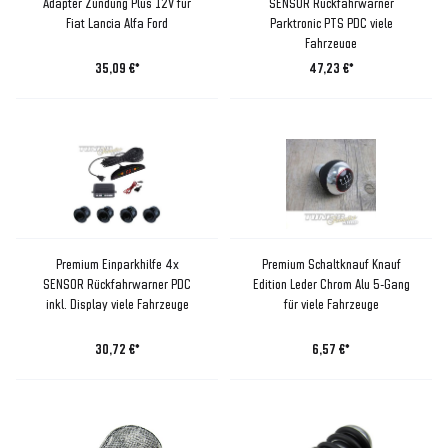
Adapter Zündung Plus 12V für
SENSOR Rückfahrwarner
Fiat Lancia Alfa Ford
Parktronic PTS PDC viele
Fahrzeuge
35,09 €*
47,23 €*
Premium Einparkhilfe 4x
Premium Schaltknauf Knauf
SENSOR Rückfahrwarner PDC
Edition Leder Chrom Alu 5-Gang
inkl. Display viele Fahrzeuge
für viele Fahrzeuge
30,72 €*
6,57 €*