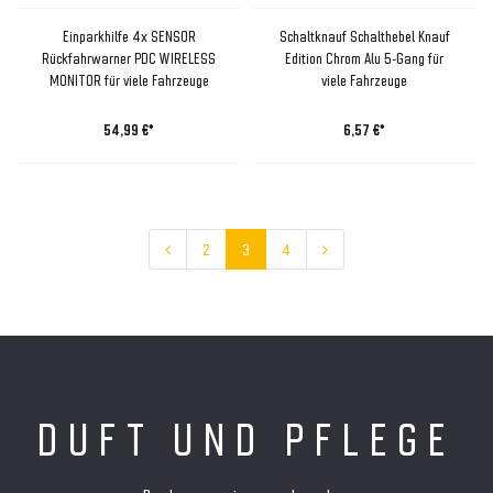
Einparkhilfe 4x SENSOR
Schaltknauf Schalthebel Knauf
Rückfahrwarner PDC WIRELESS
Edition Chrom Alu 5-Gang für
MONITOR für viele Fahrzeuge
viele Fahrzeuge
54,99 €*
6,57 €*
2
3
4
DUFT UND PFLEGE