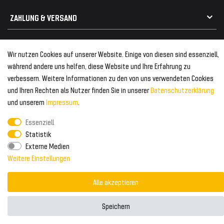
Kabelbäume
Tuning Fanatics
ZAHLUNG & VERSAND
Kühlergrill
Rückleuchten
Zahlungsanbieter
© 2026 Tuning Fanatics
Powered by
Wir nutzen Cookies auf unserer Website. Einige von diesen sind essenziell,
Versand & Zahlung
während andere uns helfen, diese Website und Ihre Erfahrung zu
WELTWEITER VERSAND
verbessern. Weitere Informationen zu den von uns verwendeten Cookies
und Ihren Rechten als Nutzer finden Sie in unserer
Daten­schutz­erklärung
und unserem
Impressum
.
Essenziell
Statistik
Externe Medien
Weitere Einstellungen
Alle akzeptieren
Speichern