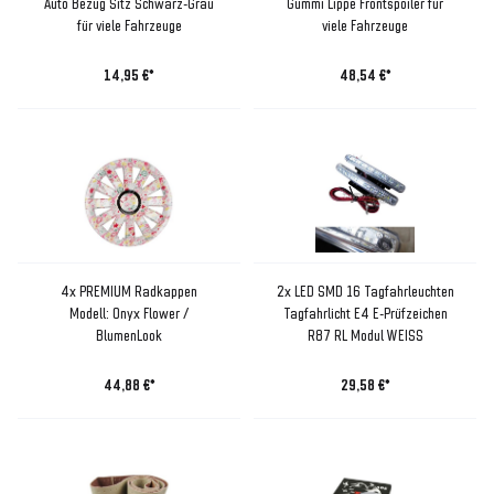
Auto Bezug Sitz Schwarz-Grau
Gummi Lippe Frontspoiler für
für viele Fahrzeuge
viele Fahrzeuge
14,95 €*
48,54 €*
4x PREMIUM Radkappen
2x LED SMD 16 Tagfahrleuchten
Modell: Onyx Flower /
Tagfahrlicht E4 E-Prüfzeichen
BlumenLook
R87 RL Modul WEISS
44,88 €*
29,58 €*