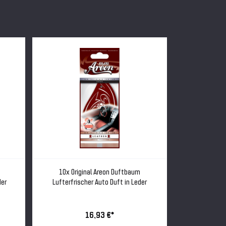
10x Original Areon Duftbaum
10x Orig
der
Lufterfrischer Auto Duft in Leder
Lufterfrisc
16,93 €*