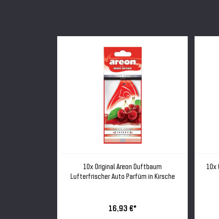
baum Auto Duft
10x Original Areon Duftbaum
10x 
 Neuwagen
Lufterfrischer Auto Parfüm in Kirsche
16,93 €*