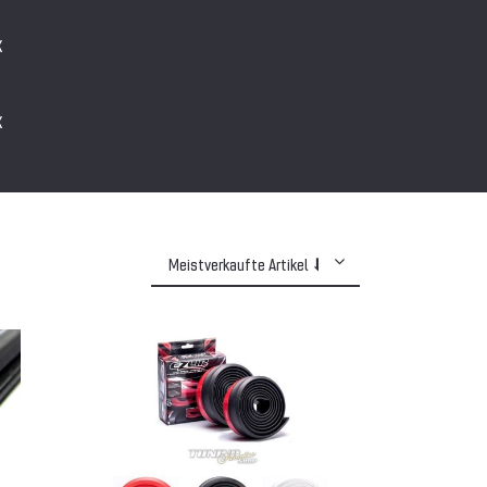
X
S
X