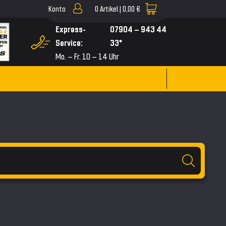
Konto
0
Artikel |
0,00 €
▼
Express-
07904 – 943 44
Service:
33*
Mo. – Fr. 10 – 14 Uhr