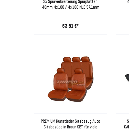
2x Spurverbreiterung Spurplatten
4
40mm 4x100 / 4x108 NLB 57,1mm
63,81 €*
PREMIUM Kunstleder Sitzbezug Auto
S
Sitzbezüge in Braun SET für viele
CAN