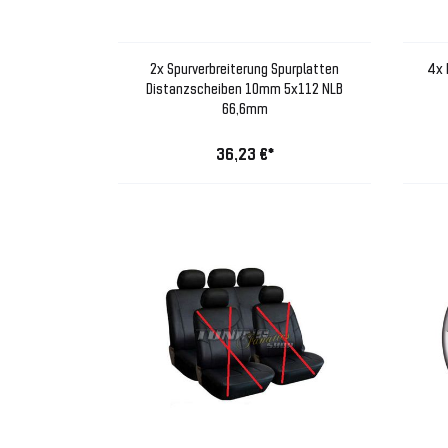
2x Spurverbreiterung Spurplatten
4x 
Distanzscheiben 10mm 5x112 NLB
66,6mm
36,23 €*