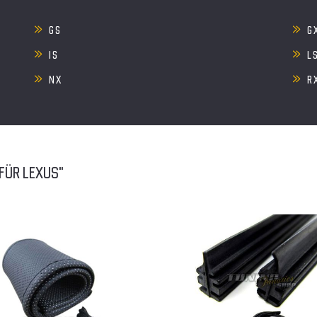
GS
G
IS
L
NX
R
 FÜR LEXUS"