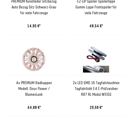
PREMIUM Kunstleder Sitzbezug
EZ-LIP Spoiler Spoilerlippe
Auto Bezug Sitz Schwarz-Grau
Gummi Lippe Frontspoiler für
für viele Fahrzeuge
viele Fahrzeuge
14,95 €*
48,54 €*
4x PREMIUM Radkappen
2x LED SMD 16 Tagfahrleuchten
Modell: Onyx Flower /
Tagfahrlicht E4 E-Prüfzeichen
BlumenLook
R87 RL Modul WEISS
44,88 €*
29,58 €*