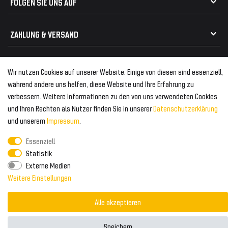
FOLGEN SIE UNS AUF
Heckspoiler
Kabelbäume
Tuning Fanatics
ZAHLUNG & VERSAND
Kühlergrill
Rückleuchten
Zahlungsanbieter
© 2026 Tuning Fanatics
Powered by
Wir nutzen Cookies auf unserer Website. Einige von diesen sind essenziell,
Versand & Zahlung
während andere uns helfen, diese Website und Ihre Erfahrung zu
WELTWEITER VERSAND
verbessern. Weitere Informationen zu den von uns verwendeten Cookies
und Ihren Rechten als Nutzer finden Sie in unserer
Daten­schutz­erklärung
und unserem
Impressum
.
Essenziell
Statistik
Externe Medien
Weitere Einstellungen
Alle akzeptieren
Speichern