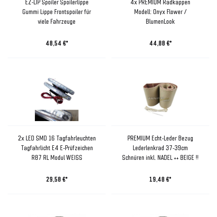
EZ-LIP Spoiler Spoilerlippe
4x PREMIUM Radkappen
Gummi Lippe Frontspoiler für
Modell: Onyx Flower /
viele Fahrzeuge
BlumenLook
48,54 €*
44,88 €*
2x LED SMD 16 Tagfahrleuchten
PREMIUM Echt-Leder Bezug
Tagfahrlicht E4 E-Prüfzeichen
Lederlenkrad 37-39cm
R87 RL Modul WEISS
Schnüren inkl. NADEL ++ BEIGE !!
29,58 €*
19,48 €*