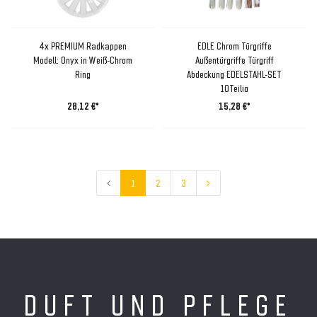
4x PREMIUM Radkappen
EDLE Chrom Türgriffe
Modell: Onyx in Weiß-Chrom
Außentürgriffe Türgriff
Ring
Abdeckung EDELSTAHL-SET
10Teilig
28,12 €*
15,28 €*
1
2
3
DUFT UND PFLEGE