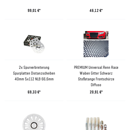
99,01 €*
46,12 €*
2x Spurverbreiterung
PREMIUM Universal Renn Race
Spurplatten Distanzscheiben
Waben Gitter Schwarz
40mm 5x112 NLB 66,6mm
Stoßstange Frontschürze
Diffuso
69,33 €*
20,91 €*