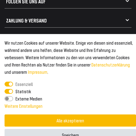
FOLGEN SIE UNS AUF
Heckspoiler
Kabelbäume
Tuning Fanatics
ZAHLUNG & VERSAND
Kühlergrill
Rückleuchten
Zahlungsanbieter
© 2026 Tuning Fanatics
Powered by
Wir nutzen Cookies auf unserer Website. Einige von diesen sind essenziell,
Versand & Zahlung
während andere uns helfen, diese Website und Ihre Erfahrung zu
WELTWEITER VERSAND
verbessern. Weitere Informationen zu den von uns verwendeten Cookies
und Ihren Rechten als Nutzer finden Sie in unserer
Daten­schutz­erklärung
und unserem
Impressum
.
Essenziell
Statistik
Externe Medien
Weitere Einstellungen
Alle akzeptieren
Speichern