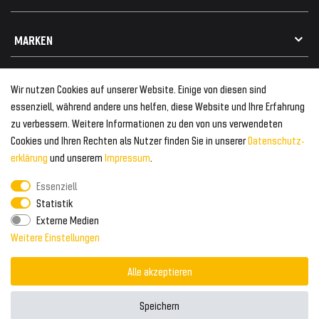
Impressum
Datenschutz
Kontakt
MARKEN
Widerrufsrecht
FAQ / Hilfe
Vertrag widerrufen
Geschenkkarte einlösen
Alle Marken
Elektro- / Altteilentsorgung
BEWERTUNGEN
Wir nutzen Cookies auf unserer Website. Einige von diesen sind
Geeignet für VW
essenziell, während andere uns helfen, diese Website und Ihre Erfahrung
Geeignet für BMW
Mehr als 750.000 zufriedene Kunden
zu verbessern. Weitere Informationen zu den von uns verwendeten
BELIEBTE KATEGORIEN
Geeignet für Mercedes
Cookies und Ihren Rechten als Nutzer finden Sie in unserer
Daten­schutz­
Geeignet für Audi
erklärung
und unserem
Impressum
.
Frontspoiler
FOLGEN SIE UNS AUF
Heckspoiler
Essenziell
Statistik
Kabelbäume
Tuning Fanatics
ZAHLUNG & VERSAND
Externe Medien
Kühlergrill
Weitere Einstellungen
Rückleuchten
Zahlungsanbieter
© 2026 Tuning Fanatics
Powered by
Alle akzeptieren
Versand & Zahlung
WELTWEITER VERSAND
Speichern