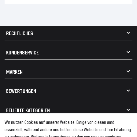
RECHTLICHES
AGB
KUNDENSERVICE
Impressum
Datenschutz
Kontakt
MARKEN
Widerrufsrecht
FAQ / Hilfe
Vertrag widerrufen
Geschenkkarte einlösen
Alle Marken
Elektro- / Altteilentsorgung
BEWERTUNGEN
Geeignet für VW
Geeignet für BMW
Mehr als 750.000 zufriedene Kunden
BELIEBTE KATEGORIEN
Geeignet für Mercedes
Geeignet für Audi
Wir nutzen Cookies auf unserer Website. Einige von diesen sind
Frontspoiler
FOLGEN SIE UNS AUF
essenziell, während andere uns helfen, diese Website und Ihre Erfahrung
Heckspoiler
zu verbessern. Weitere Informationen zu den von uns verwendeten