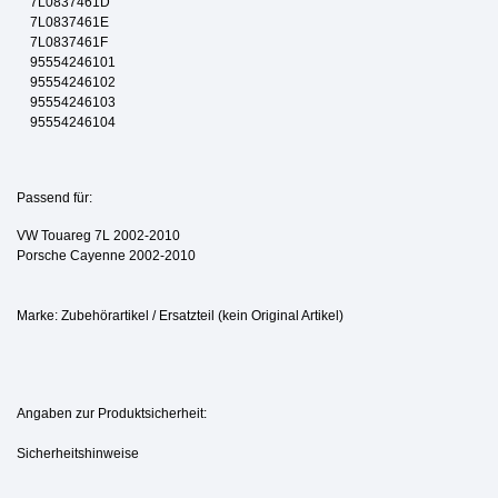
7L0837461D
7L0837461E
7L0837461F
95554246101
95554246102
95554246103
95554246104
Passend für:
VW Touareg 7L 2002-2010
Porsche Cayenne 2002-2010
Marke: Zubehörartikel / Ersatzteil (kein Original Artikel)
Angaben zur Produktsicherheit:
Sicherheitshinweise