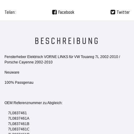
Teilen:
Facebook
Twitter
BESCHREIBUNG
Fensterheber Elektrisch VORNE LINKS für VW Touareg 7L 2002-2010 /
Porsche Cayenne 2002-2010
Neuware
100% Passgenau
OEM Referenznummer zu Abgleich:
7L0837461
7L0837461A
7L0837461B
7L0837461C