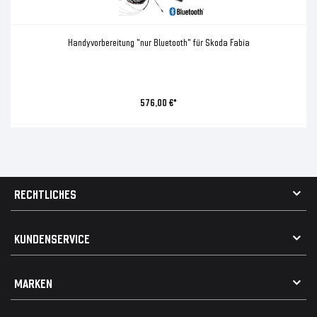
Handyvorbereitung "nur Bluetooth" für Skoda Fabia
576,00 €*
RECHTLICHES
AGB
KUNDENSERVICE
Impressum
Datenschutz
Kontakt
MARKEN
Widerrufsrecht
FAQ / Hilfe
Vertrag widerrufen
Geschenkkarte einlösen