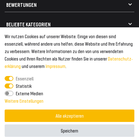
Alle Marken
Elektro- / Altteilentsorgung
BEWERTUNGEN
Geeignet für VW
Geeignet für BMW
Mehr als 750.000 zufriedene Kunden
BELIEBTE KATEGORIEN
Geeignet für Mercedes
Geeignet für Audi
Wir nutzen Cookies auf unserer Website. Einige von diesen sind
Frontspoiler
FOLGEN SIE UNS AUF
essenziell, während andere uns helfen, diese Website und Ihre Erfahrung
Heckspoiler
zu verbessern. Weitere Informationen zu den von uns verwendeten
Kabelbäume
Cookies und Ihren Rechten als Nutzer finden Sie in unserer
Daten­schutz­
Tuning Fanatics
ZAHLUNG & VERSAND
Kühlergrill
erklärung
und unserem
Impressum
.
Rückleuchten
Essenziell
Zahlungsanbieter
© 2026 Tuning Fanatics
Powered by
Statistik
Versand & Zahlung
Externe Medien
WELTWEITER VERSAND
Weitere Einstellungen
Alle akzeptieren
Speichern