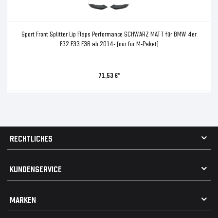
Sport Front Splitter Lip Flaps Performance SCHWARZ MATT für BMW 4er
F32 F33 F36 ab 2014- (nur für M-Paket)
71,53 €*
RECHTLICHES
AGB
KUNDENSERVICE
Impressum
Datenschutz
Kontakt
MARKEN
Widerrufsrecht
FAQ / Hilfe
Vertrag widerrufen