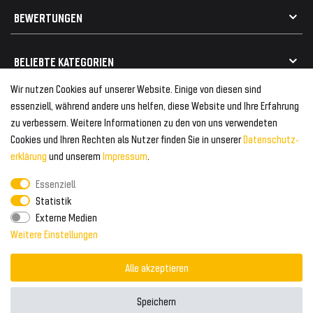
Geschenkkarte einlösen
Alle Marken
Elektro- / Altteilentsorgung
BEWERTUNGEN
Geeignet für VW
Geeignet für BMW
Mehr als 750.000 zufriedene Kunden
BELIEBTE KATEGORIEN
Geeignet für Mercedes
Geeignet für Audi
Wir nutzen Cookies auf unserer Website. Einige von diesen sind
Frontspoiler
FOLGEN SIE UNS AUF
essenziell, während andere uns helfen, diese Website und Ihre Erfahrung
Heckspoiler
zu verbessern. Weitere Informationen zu den von uns verwendeten
Kabelbäume
Cookies und Ihren Rechten als Nutzer finden Sie in unserer
Daten­schutz­
Tuning Fanatics
ZAHLUNG & VERSAND
Kühlergrill
erklärung
und unserem
Impressum
.
Rückleuchten
Essenziell
Zahlungsanbieter
© 2026 Tuning Fanatics
Powered by
Statistik
Versand & Zahlung
Externe Medien
WELTWEITER VERSAND
Weitere Einstellungen
Alle akzeptieren
Speichern