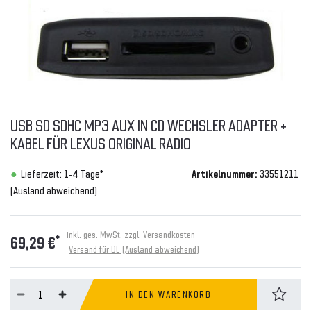
USB SD SDHC MP3 AUX IN CD WECHSLER ADAPTER +
KABEL FÜR LEXUS ORIGINAL RADIO
Lieferzeit: 1-4 Tage*
Artikelnummer:
33551211
(Ausland abweichend)
inkl. ges. MwSt. zzgl.
Versandkosten
*
69,29 €
Versand für DE (Ausland abweichend)
IN DEN WARENKORB