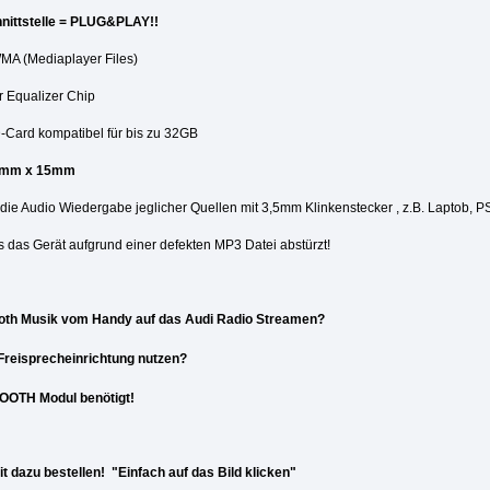
nittstelle = PLUG&PLAY!!
WMA (Mediaplayer Files)
r Equalizer Chip
-Card kompatibel für bis zu 32GB
65mm x 15mm
r die Audio Wiedergabe jeglicher Quellen mit 3,5mm Klinkenstecker , z.B. Laptob, P
ls das Gerät aufgrund einer defekten MP3 Datei abstürzt!
ooth Musik vom Handy auf das Audi Radio Streamen?
Freisprecheinrichtung nutzen?
TOOTH Modul benötigt!
t dazu bestellen!
"Einfach auf das Bild klicken"