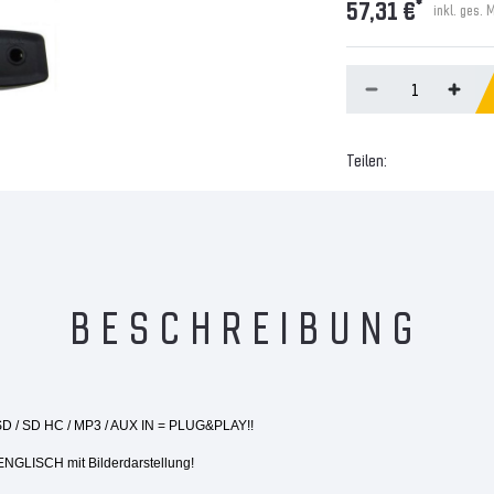
*
57,31 €
inkl. ges. 
Teilen:
BESCHREIBUNG
 SD / SD HC / MP3 / AUX IN =
PLUG&PLAY!!
ENGLISCH mit Bilderdarstellung!