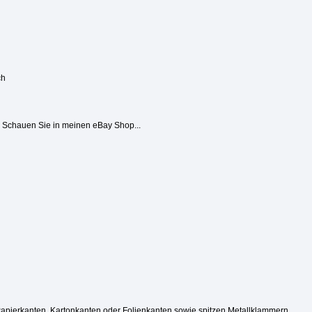
ch
g? Schauen Sie in meinen eBay Shop...
Papierkanten, Kartonkanten oder Folienkanten sowie spitzen Metallklammern.