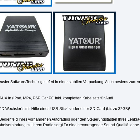
uster Software/Technik geliefert in einer stabilen Verpackung. Auch bestens zum 
X In (iPod, MP4, PSP. Car PC inkl. kompletten Kabelsatz für Audi
 CD Wechsler´s mit Hilfe eines USB-Stick´s oder einer SD-Card
(bis zu 32GB)!
Bedienfeld Ihres
vorhandenen Autoradios
oder den Steuerungstasten Ihres Lenkrad
abelverbindung mit Ihrem Radio sorgt für eine hervorragende Sound-Qualität ohne