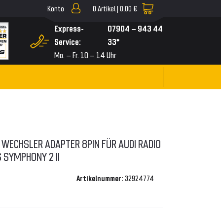
Konto
0
Artikel |
0,00 €
▼
Express-
07904 – 943 44
Service:
33*
Mo. – Fr. 10 – 14 Uhr
 WECHSLER ADAPTER 8PIN FÜR AUDI RADIO
 SYMPHONY 2 II
Artikelnummer:
32924774