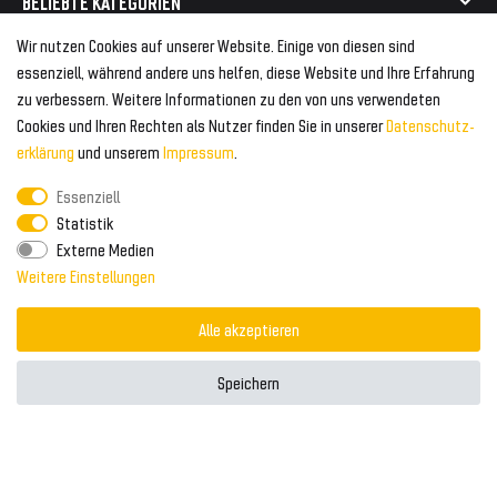
BELIEBTE KATEGORIEN
Geeignet für Mercedes
Geeignet für Audi
Wir nutzen Cookies auf unserer Website. Einige von diesen sind
Frontspoiler
FOLGEN SIE UNS AUF
essenziell, während andere uns helfen, diese Website und Ihre Erfahrung
Heckspoiler
zu verbessern. Weitere Informationen zu den von uns verwendeten
Kabelbäume
Cookies und Ihren Rechten als Nutzer finden Sie in unserer
Daten­schutz­
Tuning Fanatics
ZAHLUNG & VERSAND
Kühlergrill
erklärung
und unserem
Impressum
.
Rückleuchten
Essenziell
Zahlungsanbieter
© 2026 Tuning Fanatics
Powered by
Statistik
Versand & Zahlung
Externe Medien
WELTWEITER VERSAND
Weitere Einstellungen
Alle akzeptieren
Speichern