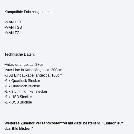
Kompatible Fahrzeugmodelle:
•MAN TGX
•MAN TGS
•MAN TGL
Technische Daten:
•Adapterlänge: ca. 27cm
•Aux Line In Kabellänge: ca. 200cm
•USB Einbaukabellänge: ca. 100cm
•1 x Quadlock Stecker
•1 x Quadlock Buchse
•1 x 3,5mm Klinkenstecker
•1 x USB Stecker
•1 x USB Buchse
Weiteres Zubehör
Versandkostenfrei
mit dazu bestellen!
"Einfach auf
das Bild klicken"