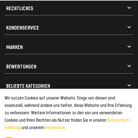
RECHTLICHES
AGB
KUNDENSERVICE
Impressum
Datenschutz
Kontakt
MARKEN
Widerrufsrecht
FAQ / Hilfe
Vertrag widerrufen
Geschenkkarte einlösen
Alle Marken
Elektro- / Altteilentsorgung
BEWERTUNGEN
Geeignet für VW
Geeignet für BMW
Mehr als 750.000 zufriedene Kunden
BELIEBTE KATEGORIEN
Geeignet für Mercedes
Geeignet für Audi
Wir nutzen Cookies auf unserer Website. Einige von diesen sind
Frontspoiler
FOLGEN SIE UNS AUF
essenziell, während andere uns helfen, diese Website und Ihre Erfahrung
Heckspoiler
zu verbessern. Weitere Informationen zu den von uns verwendeten
Kabelbäume
Cookies und Ihren Rechten als Nutzer finden Sie in unserer
Daten­schutz­
Tuning Fanatics
ZAHLUNG & VERSAND
Kühlergrill
erklärung
und unserem
Impressum
.
Rückleuchten