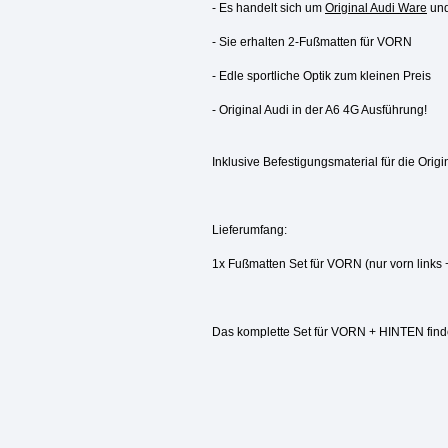
- Es handelt sich um
Original Audi Ware
und
- Sie erhalten 2-Fußmatten für VORN
- Edle sportliche Optik zum kleinen Preis
- Original Audi in der A6 4G Ausführung!
Inklusive Befestigungsmaterial für die Origi
Lieferumfang:
1x Fußmatten Set für VORN (nur vorn links 
Das komplette Set für VORN + HINTEN fin