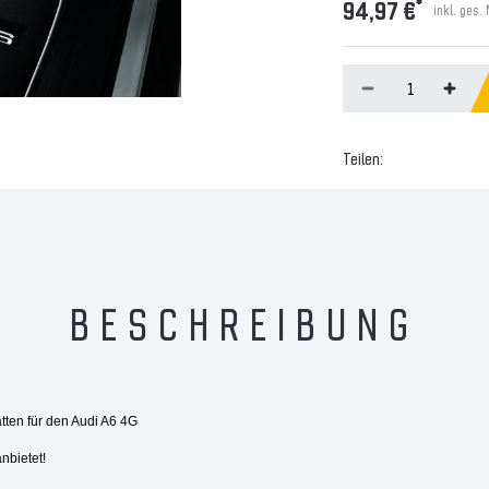
*
94,97 €
inkl. ges.
Teilen:
BESCHREIBUNG
tten für den Audi A6 4G
nbietet!