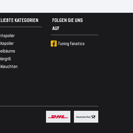
ELIEBTE KATEGORIEN
FOLGEN SIE UNS
AUF
ntspoiler
kspoiler
Tuning Fanatics
belbäume
lergrill
ckleuchten