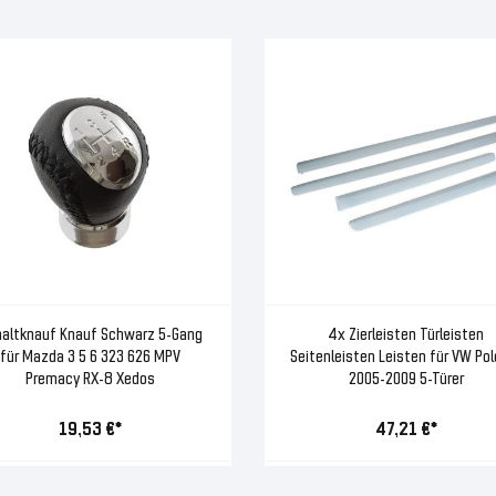
altknauf Knauf Schwarz 5-Gang
4x Zierleisten Türleisten
für Mazda 3 5 6 323 626 MPV
Seitenleisten Leisten für VW Pol
Premacy RX-8 Xedos
2005-2009 5-Türer
19,53 €*
47,21 €*