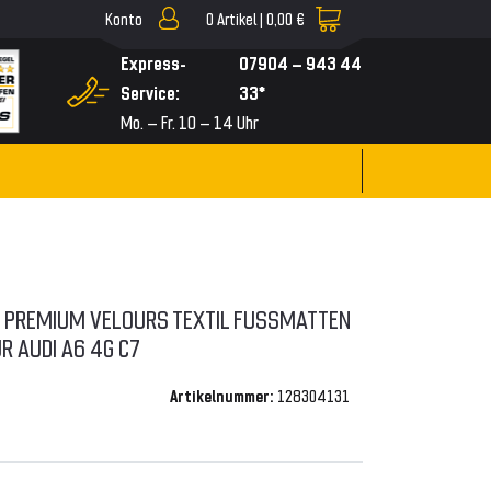
Konto
0
Artikel |
0,00 €
▼
Express-
07904 – 943 44
Service:
33*
Mo. – Fr. 10 – 14 Uhr
I PREMIUM VELOURS TEXTIL FUSSMATTEN M
 AUDI A6 4G C7
Artikelnummer:
128304131