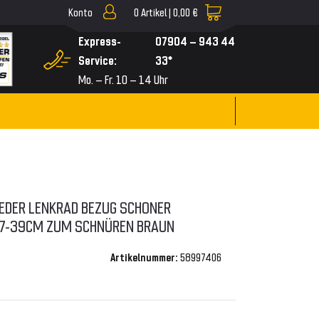
Konto
0
Artikel |
0,00 €
▼
Express-
07904 – 943 44
Service:
33*
Mo. – Fr. 10 – 14 Uhr
EDER LENKRAD BEZUG SCHONER
37-39CM ZUM SCHNÜREN BRAUN
Artikelnummer:
58997406