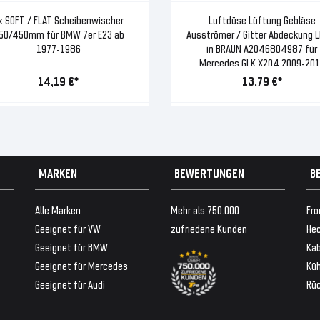
x SOFT / FLAT Scheibenwischer
Luftdüse Lüftung Gebläse
50/450mm für BMW 7er E23 ab
Ausströmer / Gitter Abdeckung L
1977-1986
in BRAUN A2046804987 für
Mercedes GLK X204 2009-201
14,19 €*
13,79 €*
MARKEN
BEWERTUNGEN
B
Alle Marken
Mehr als 750.000
Fro
Geeignet für VW
zufriedene Kunden
Hec
Geeignet für BMW
Ka
Geeignet für Mercedes
Küh
Geeignet für Audi
Rü