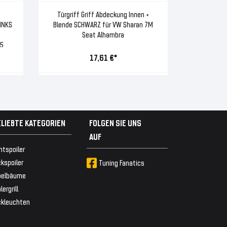
Türgriff Griff Abdeckung Innen +
INKS
Blende SCHWARZ für VW Sharan 7M
Seat Alhambra
5
17,61 €*
ELIEBTE KATEGORIEN
FOLGEN SIE UNS
AUF
ntspoiler
kspoiler
Tuning Fanatics
belbäume
lergrill
ckleuchten