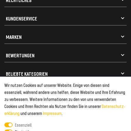
AGB
KUNDENSERVICE
Impressum
Datenschutz
Kontakt
MARKEN
Widerrufsrecht
FAQ / Hilfe
Vertrag widerrufen
Geschenkkarte einlösen
Alle Marken
Elektro- / Altteilentsorgung
BEWERTUNGEN
Geeignet für VW
Geeignet für BMW
Mehr als 750.000 zufriedene Kunden
BELIEBTE KATEGORIEN
Geeignet für Mercedes
Geeignet für Audi
Wir nutzen Cookies auf unserer Website. Einige von diesen sind
Frontspoiler
FOLGEN SIE UNS AUF
essenziell, während andere uns helfen, diese Website und Ihre Erfahrung
Heckspoiler
zu verbessern. Weitere Informationen zu den von uns verwendeten
Kabelbäume
Cookies und Ihren Rechten als Nutzer finden Sie in unserer
Daten­schutz­
Tuning Fanatics
ZAHLUNG & VERSAND
Kühlergrill
erklärung
und unserem
Impressum
.
Rückleuchten
Essenziell
Zahlungsanbieter