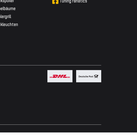
kspoiler
Tuning Fanatics
belbäume
lergrill
ckleuchten
Powered by