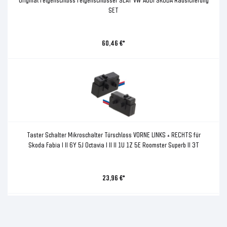
SET
60,46 €*
Taster Schalter Mikroschalter Türschloss VORNE LINKS + RECHTS für
Skoda Fabia I II 6Y 5J Octavia I II II 1U 1Z 5E Roomster Superb II 3T
23,96 €*