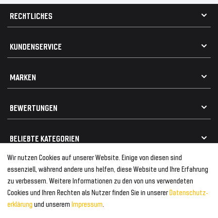
RECHTLICHES
AGB
KUNDENSERVICE
Impressum
Datenschutz
Kontakt
MARKEN
Widerrufsrecht
FAQ / Hilfe
Vertrag widerrufen
Geschenkkarte einlösen
Alle Marken
Elektro- / Altteilentsorgung
BEWERTUNGEN
Geeignet für VW
Geeignet für BMW
Mehr als 750.000 zufriedene Kunden
BELIEBTE KATEGORIEN
Geeignet für Mercedes
Geeignet für Audi
Wir nutzen Cookies auf unserer Website. Einige von diesen sind
Frontspoiler
FOLGEN SIE UNS AUF
essenziell, während andere uns helfen, diese Website und Ihre Erfahrung
Heckspoiler
zu verbessern. Weitere Informationen zu den von uns verwendeten
Kabelbäume
Cookies und Ihren Rechten als Nutzer finden Sie in unserer
Daten­schutz­
Tuning Fanatics
ZAHLUNG & VERSAND
Kühlergrill
erklärung
und unserem
Impressum
.
Rückleuchten