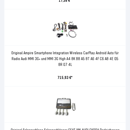
17,38 €*
Original Ampire Smartphone Integration Wireless CarPlay Android Auto für
Radio Audi MMI 3G+ und MMI 3G High A4 8K B8 A5 8T A6 4F C6 A8 4E Q5
8R Q7 4L
715,93 €*
Original Felgenschloss Felgenschlösser SEAT VW AUDI SKODA Radsicherung