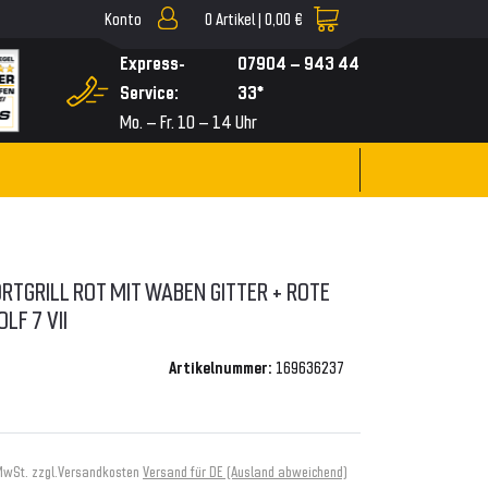
Konto
0
Artikel |
0,00 €
▼
Express-
07904 – 943 44
Service:
33*
Mo. – Fr. 10 – 14 Uhr
RTGRILL ROT MIT WABEN GITTER + ROTE
LF 7 VII
Artikelnummer:
169636237
MwSt. zzgl.
Versandkosten
Versand für DE (Ausland abweichend)