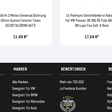
5€/m 3 Meter Universal Dichtung
2x Premium Seitenblinker in Klar
20mm Gummi Fenster Türen
für VW Passat 3B 3BG B5 Polo 6N
SELBSTKLEBEND AUTO
9N Lupo Fox Golf 4 Bora
11,49 €*
17,34 €*
MARKEN
BEWERTUNGEN
B
Alle Marken
Mehr als 750.000
Fro
Geeignet für VW
zufriedene Kunden
Hec
Geeignet für BMW
Ka
Geeignet für Mercedes
Küh
Geeignet für Audi
Rü