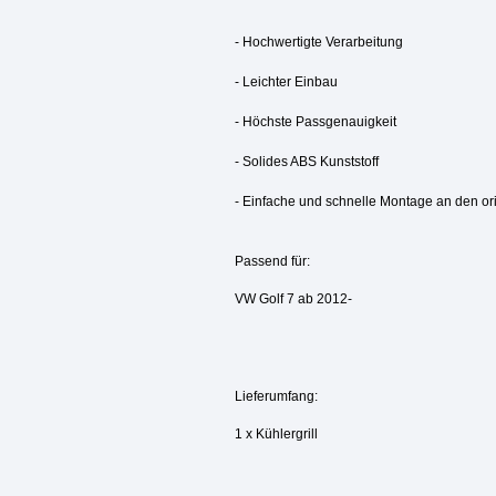
- Hochwertigte Verarbeitung
- Leichter Einbau
- Höchste Passgenauigkeit
- Solides ABS Kunststoff
- Einfache und schnelle Montage an den or
Passend für:
VW Golf 7 ab 2012-
Lieferumfang:
1 x Kühlergrill