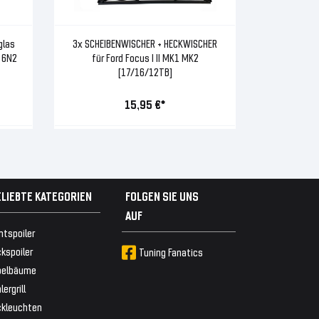
glas
3x SCHEIBENWISCHER + HECKWISCHER
 6N2
für Ford Focus I II MK1 MK2
[17/16/12TB]
15,95 €*
ELIEBTE KATEGORIEN
FOLGEN SIE UNS
AUF
ntspoiler
kspoiler
Tuning Fanatics
belbäume
lergrill
ckleuchten