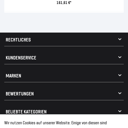
161,61 €*
RECHTLICHES
AGB
KUNDENSERVICE
Impressum
Datenschutz
Kontakt
MARKEN
Widerrufsrecht
FAQ / Hilfe
Vertrag widerrufen
Geschenkkarte einlösen
Alle Marken
Elektro- / Altteilentsorgung
BEWERTUNGEN
Geeignet für VW
Geeignet für BMW
Mehr als 750.000 zufriedene Kunden
BELIEBTE KATEGORIEN
Geeignet für Mercedes
Geeignet für Audi
Wir nutzen Cookies auf unserer Website. Einige von diesen sind
Frontspoiler