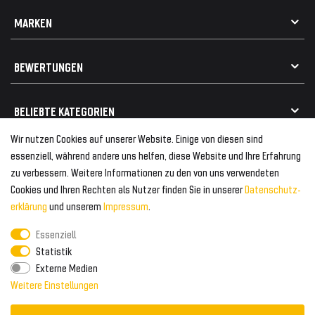
Datenschutz
Kontakt
MARKEN
Widerrufsrecht
FAQ / Hilfe
Vertrag widerrufen
Geschenkkarte einlösen
Alle Marken
Elektro- / Altteilentsorgung
BEWERTUNGEN
Geeignet für VW
Geeignet für BMW
Mehr als 750.000 zufriedene Kunden
BELIEBTE KATEGORIEN
Geeignet für Mercedes
Geeignet für Audi
Wir nutzen Cookies auf unserer Website. Einige von diesen sind
Frontspoiler
FOLGEN SIE UNS AUF
essenziell, während andere uns helfen, diese Website und Ihre Erfahrung
Heckspoiler
zu verbessern. Weitere Informationen zu den von uns verwendeten
Kabelbäume
Cookies und Ihren Rechten als Nutzer finden Sie in unserer
Daten­schutz­
Tuning Fanatics
ZAHLUNG & VERSAND
Kühlergrill
erklärung
und unserem
Impressum
.
Rückleuchten
Essenziell
Zahlungsanbieter
© 2026 Tuning Fanatics
Powered by
Statistik
Versand & Zahlung
Externe Medien
WELTWEITER VERSAND
Weitere Einstellungen