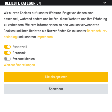
Mehr als 750.000 zufriedene Kunden
BELIEBTE KATEGORIEN
Geeignet für Mercedes
Geeignet für Audi
Wir nutzen Cookies auf unserer Website. Einige von diesen sind
Frontspoiler
FOLGEN SIE UNS AUF
essenziell, während andere uns helfen, diese Website und Ihre Erfahrung
Heckspoiler
zu verbessern. Weitere Informationen zu den von uns verwendeten
Kabelbäume
Cookies und Ihren Rechten als Nutzer finden Sie in unserer
Daten­schutz­
Tuning Fanatics
ZAHLUNG & VERSAND
Kühlergrill
erklärung
und unserem
Impressum
.
Rückleuchten
Essenziell
Zahlungsanbieter
© 2026 Tuning Fanatics
Powered by
Statistik
Versand & Zahlung
Externe Medien
WELTWEITER VERSAND
Weitere Einstellungen
Alle akzeptieren
Speichern