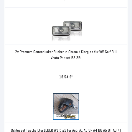
2x Premium Seitenblinker Blinker in Chrom / Klarglas für VW Golf 3 III
Vento Passat B3 35i
18,54 €*
Schlüssel Tasche Etui LEDER WEIß #3 für Audi A1 A3 8P A4 B8 A5 8T A6 4F