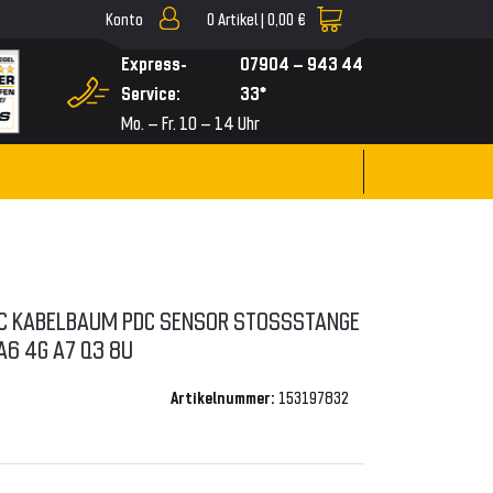
Konto
0
Artikel |
0,00 €
▼
Express-
07904 – 943 44
Service:
33*
Mo. – Fr. 10 – 14 Uhr
EC KABELBAUM PDC SENSOR STOSSSTANGE V
A6 4G A7 Q3 8U
Artikelnummer:
153197832