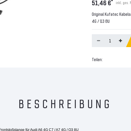
*
51,46 €
inkl. ges.
Original Kufatec Kabel
4G / Q3 8U
Teilen:
BESCHREIBUNG
rontstoßstange für Audi A6 4G C7 / A7 4G / Q3 8U