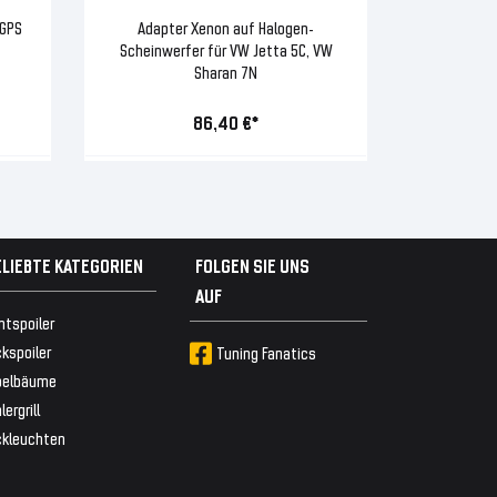
 GPS
Adapter Xenon auf Halogen-
Scheinwerfer für VW Jetta 5C, VW
Sharan 7N
86,40 €*
ELIEBTE KATEGORIEN
FOLGEN SIE UNS
AUF
ntspoiler
kspoiler
Tuning Fanatics
belbäume
lergrill
ckleuchten