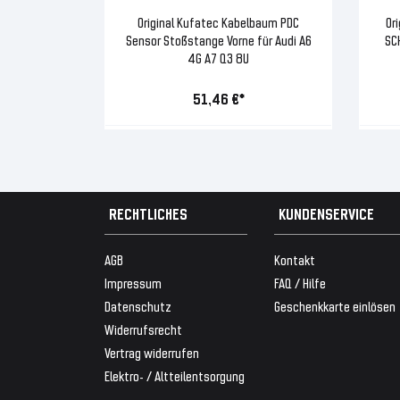
Original Kufatec Kabelbaum PDC
Ori
Sensor Stoßstange Vorne für Audi A6
SC
4G A7 Q3 8U
51,46 €*
RECHTLICHES
KUNDENSERVICE
AGB
Kontakt
Impressum
FAQ / Hilfe
Datenschutz
Geschenkkarte einlösen
Widerrufsrecht
Vertrag widerrufen
Elektro- / Altteilentsorgung