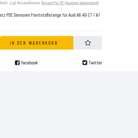
 MwSt. zzgl.
Versandkosten
Versand für DE (Ausland abweichend)
satz PDC Sensoren Frontstoßstange für Audi A6 4G C7 / A7
IN DEN WARENKORB
Facebook
Twitter