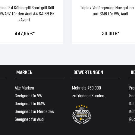
ginal S4 Kühlergrill Sportgrill Grill
Triplex Verlängerung Navigation
HWARZ für den Audi A4 S4 B8 8K
auf SMB für VW, Audi
+Avant
447,85 €*
30,00 €*
MARKEN
BEWERTUNGEN
B
Alle Marken
Mehr als 750.000
Fro
Geeignet für VW
zufriedene Kunden
Hec
Geeignet für BMW
Ka
Geeignet für Mercedes
Küh
Geeignet für Audi
Rü