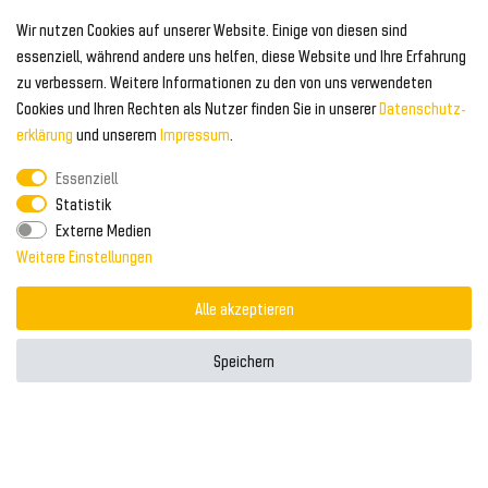
Geeignet für Audi
Wir nutzen Cookies auf unserer Website. Einige von diesen sind
Frontspoiler
FOLGEN SIE UNS AUF
essenziell, während andere uns helfen, diese Website und Ihre Erfahrung
Heckspoiler
zu verbessern. Weitere Informationen zu den von uns verwendeten
Kabelbäume
Cookies und Ihren Rechten als Nutzer finden Sie in unserer
Daten­schutz­
Tuning Fanatics
ZAHLUNG & VERSAND
Kühlergrill
erklärung
und unserem
Impressum
.
Rückleuchten
Essenziell
Zahlungsanbieter
© 2026 Tuning Fanatics
Powered by
Statistik
Versand & Zahlung
Externe Medien
WELTWEITER VERSAND
Weitere Einstellungen
Alle akzeptieren
Speichern