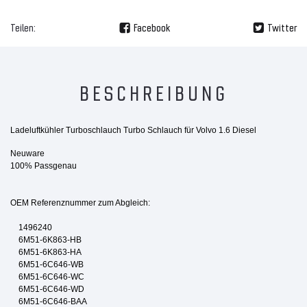
Teilen:
Facebook
Twitter
BESCHREIBUNG
Ladeluftkühler Turboschlauch Turbo Schlauch für Volvo 1.6 Diesel
Neuware
100% Passgenau
OEM Referenznummer zum Abgleich:
1496240
6M51-6K863-HB
6M51-6K863-HA
6M51-6C646-WB
6M51-6C646-WC
6M51-6C646-WD
6M51-6C646-BAA