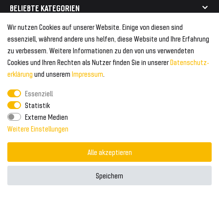
Mehr als 750.000 zufriedene Kunden
BELIEBTE KATEGORIEN
Geeignet für Mercedes
Geeignet für Audi
Wir nutzen Cookies auf unserer Website. Einige von diesen sind
Frontspoiler
FOLGEN SIE UNS AUF
essenziell, während andere uns helfen, diese Website und Ihre Erfahrung
Heckspoiler
zu verbessern. Weitere Informationen zu den von uns verwendeten
Kabelbäume
Cookies und Ihren Rechten als Nutzer finden Sie in unserer
Daten­schutz­
Tuning Fanatics
ZAHLUNG & VERSAND
Kühlergrill
erklärung
und unserem
Impressum
.
Rückleuchten
Essenziell
Zahlungsanbieter
© 2026 Tuning Fanatics
Powered by
Statistik
Versand & Zahlung
Externe Medien
WELTWEITER VERSAND
Weitere Einstellungen
Alle akzeptieren
Speichern