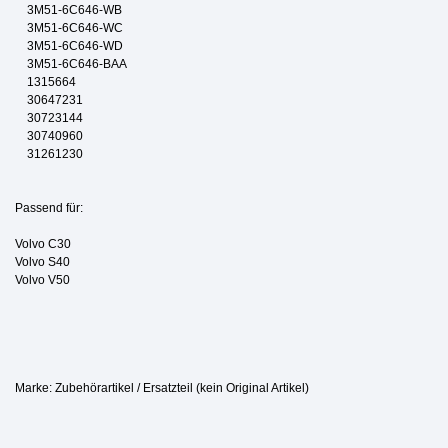
3M51-6C646-WB
3M51-6C646-WC
3M51-6C646-WD
3M51-6C646-BAA
1315664
30647231
30723144
30740960
31261230
Passend für:
Volvo C30
Volvo S40
Volvo V50
Marke: Zubehörartikel / Ersatzteil (kein Original Artikel)