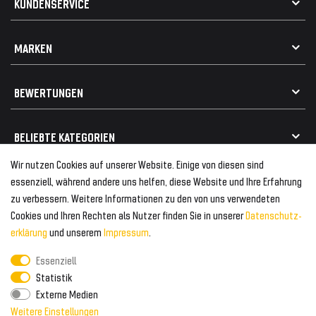
KUNDENSERVICE
Impressum
Datenschutz
Kontakt
MARKEN
Widerrufsrecht
FAQ / Hilfe
Vertrag widerrufen
Geschenkkarte einlösen
Alle Marken
Elektro- / Altteilentsorgung
BEWERTUNGEN
Geeignet für VW
Geeignet für BMW
Mehr als 750.000 zufriedene Kunden
BELIEBTE KATEGORIEN
Geeignet für Mercedes
Geeignet für Audi
Wir nutzen Cookies auf unserer Website. Einige von diesen sind
Frontspoiler
FOLGEN SIE UNS AUF
essenziell, während andere uns helfen, diese Website und Ihre Erfahrung
Heckspoiler
zu verbessern. Weitere Informationen zu den von uns verwendeten
Kabelbäume
Cookies und Ihren Rechten als Nutzer finden Sie in unserer
Daten­schutz­
Tuning Fanatics
ZAHLUNG & VERSAND
Kühlergrill
erklärung
und unserem
Impressum
.
Rückleuchten
Essenziell
Zahlungsanbieter
© 2026 Tuning Fanatics
Powered by
Statistik
Versand & Zahlung
Externe Medien
WELTWEITER VERSAND
Weitere Einstellungen