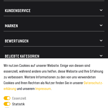
AGB
KUNDENSERVICE
Impressum
Datenschutz
Kontakt
MARKEN
Widerrufsrecht
FAQ / Hilfe
Vertrag widerrufen
Geschenkkarte einlösen
Alle Marken
Elektro- / Altteilentsorgung
BEWERTUNGEN
Geeignet für VW
Geeignet für BMW
Mehr als 750.000 zufriedene Kunden
BELIEBTE KATEGORIEN
Geeignet für Mercedes
Geeignet für Audi
Wir nutzen Cookies auf unserer Website. Einige von diesen sind
Frontspoiler
FOLGEN SIE UNS AUF
essenziell, während andere uns helfen, diese Website und Ihre Erfahrung
Heckspoiler
zu verbessern. Weitere Informationen zu den von uns verwendeten
Kabelbäume
Cookies und Ihren Rechten als Nutzer finden Sie in unserer
Daten­schutz­
Tuning Fanatics
ZAHLUNG & VERSAND
Kühlergrill
erklärung
und unserem
Impressum
.
Rückleuchten
Essenziell
Zahlungsanbieter
© 2026 Tuning Fanatics
Powered by
Statistik
Versand & Zahlung