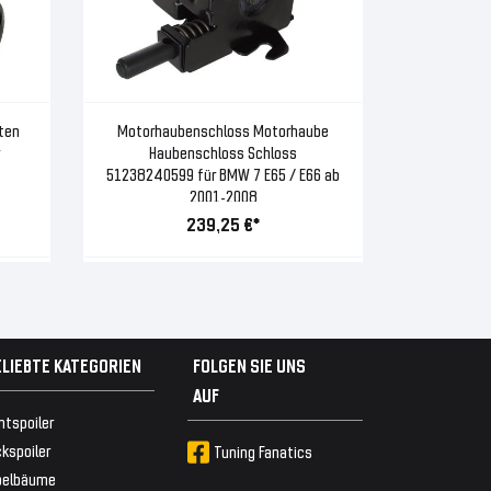
hten
Motorhaubenschloss Motorhaube
Haubenschloss Schloss
51238240599 für BMW 7 E65 / E66 ab
2001-2008
239,25 €*
ELIEBTE KATEGORIEN
FOLGEN SIE UNS
AUF
ntspoiler
kspoiler
Tuning Fanatics
belbäume