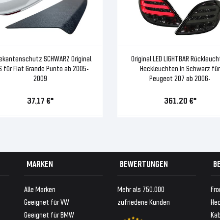
ekantenschutz SCHWARZ Original
Original LED LIGHTBAR Rückleuc
 für Fiat Grande Punto ab 2005-
Heckleuchten in Schwarz für
2009
Peugeot 207 ab 2006-
37,17 €*
361,20 €*
MARKEN
BEWERTUNGEN
B
Alle Marken
Mehr als 750.000
Fro
Geeignet für VW
zufriedene Kunden
Hec
Geeignet für BMW
Ka