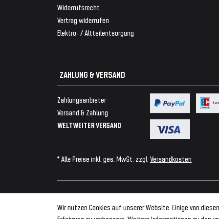
Widerrufsrecht
Vertrag widerrufen
Elektro- / Altteilentsorgung
ZAHLUNG & VERSAND
Zahlungsanbieter
Versand & Zahlung
WELTWEITER VERSAND
* Alle Preise inkl. ges. MwSt. zzgl.
Versandkosten
© 2026 Tuning Fanatics
Wir nutzen Cookies auf unserer Website. Einige von diesen
Erfahrung zu verbessern. Weitere Informationen zu den vo