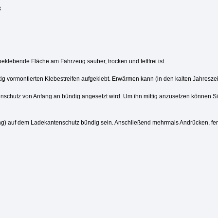
8
 beklebende Fläche am Fahrzeug sauber, trocken und fettfrei ist.
ig vormontierten Klebestreifen aufgeklebt. Erwärmen kann (in den kalten Jahreszei
tenschutz von Anfang an bündig angesetzt wird. Um ihn mittig anzusetzen können S
gung) auf dem Ladekantenschutz bündig sein. Anschließend mehrmals Andrücken, fert