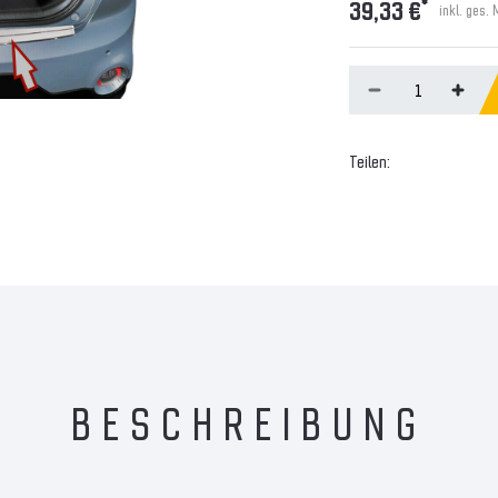
*
39,33 €
inkl. ges.
Teilen:
BESCHREIBUNG