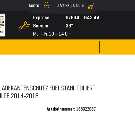
Konto
0
Artikel |
0,00 €
▼
Express-
07904 – 943 44
Service:
33*
Mo. – Fr. 10 – 14 Uhr
LADEKANTENSCHUTZ EDELSTAHL POLIERT
 II GB 2014-2018
Artikelnummer:
168322087