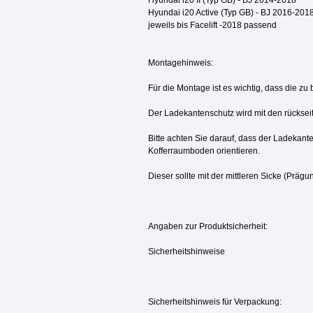
Hyundai i20 II (Typ GB) - BJ 2014-2018
Hyundai i20 Active (Typ GB) - BJ 2016-201
jeweils bis Facelift -2018 passend
Montagehinweis:
Für die Montage ist es wichtig, dass die zu
Der Ladekantenschutz wird mit den rückseit
Bitte achten Sie darauf, dass der Ladekan
Kofferraumboden orientieren.
Dieser sollte mit der mittleren Sicke (Prä
Angaben zur Produktsicherheit:
Sicherheitshinweise
Sicherheitshinweis für Verpackung: