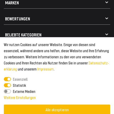
MARKEN
Widerrufsrecht
FAQ / Hilfe
Vertrag widerrufen
Geschenkkarte einlösen
Alle Marken
Elektro- / Altteilentsorgung
BEWERTUNGEN
Geeignet für VW
Geeignet für BMW
Mehr als 750.000 zufriedene Kunden
BELIEBTE KATEGORIEN
Geeignet für Mercedes
Geeignet für Audi
Wir nutzen Cookies auf unserer Website. Einige von diesen sind
Frontspoiler
FOLGEN SIE UNS AUF
essenziell, während andere uns helfen, diese Website und Ihre Erfahrung
Heckspoiler
zu verbessern. Weitere Informationen zu den von uns verwendeten
Kabelbäume
Cookies und Ihren Rechten als Nutzer finden Sie in unserer
Daten­schutz­
Tuning Fanatics
ZAHLUNG & VERSAND
Kühlergrill
erklärung
und unserem
Impressum
.
Rückleuchten
Essenziell
Zahlungsanbieter
© 2026 Tuning Fanatics
Powered by
Statistik
Versand & Zahlung
Externe Medien
WELTWEITER VERSAND
Weitere Einstellungen
Alle akzeptieren