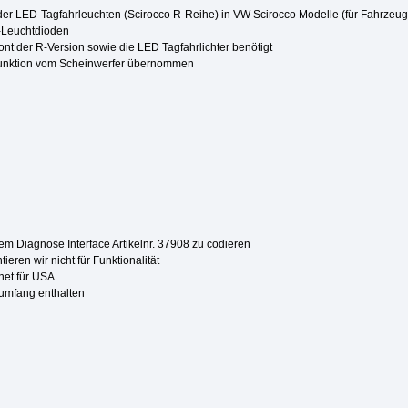
der LED-Tagfahrleuchten (Scirocco R-Reihe) in VW Scirocco Modelle (für Fahrzeu
D-Leuchtdioden
ont der R-Version sowie die LED Tagfahrlichter benötigt
erfunktion vom Scheinwerfer übernommen
dem Diagnose Interface Artikelnr. 37908 zu codieren
ieren wir nicht für Funktionalität
gnet für USA
rumfang enthalten