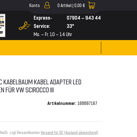
Konto
0
Artikel |
0,00 €
▼
Express-
07904 – 943 44
Service:
33*
Mo. – Fr. 10 – 14 Uhr
EC KABELBAUM KABEL ADAPTER LED
 FÜR VW SCIROCCO III
Artikelnummer:
168897167
 MwSt. zzgl.
Versandkosten
Versand für DE (Ausland abweichend)