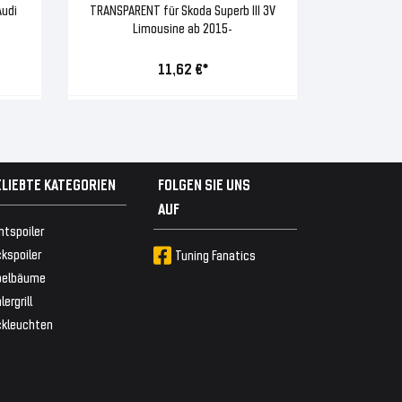
udi
TRANSPARENT für Skoda Superb III 3V
Limousine ab 2015-
11,62 €*
ELIEBTE KATEGORIEN
FOLGEN SIE UNS
AUF
ntspoiler
kspoiler
Tuning Fanatics
belbäume
lergrill
ckleuchten