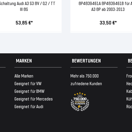
Schaltung Audi A3 S3 8V / Q2 / TT
8P4839461A 8P4839461B für A
III 8S
A3 8P ab 2003-2013
53,85 €*
33,50 €*
MARKEN
BEWERTUNGEN
B
Alle Marken
Mehr als 750.000
Fro
Geeignet für VW
zufriedene Kunden
Hec
Geeignet für BMW
Ka
Geeignet für Mercedes
Küh
Geeignet für Audi
Rü