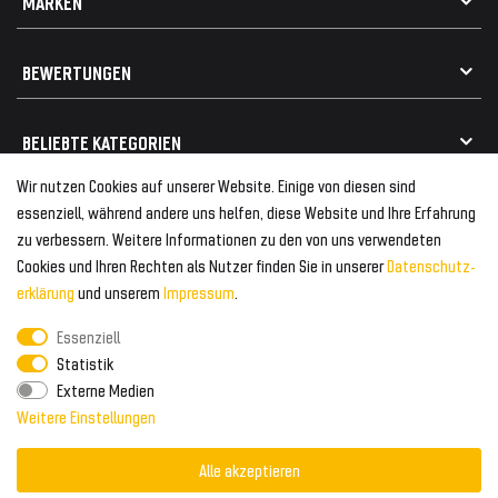
MARKEN
Widerrufsrecht
FAQ / Hilfe
Vertrag widerrufen
Geschenkkarte einlösen
Alle Marken
Elektro- / Altteilentsorgung
BEWERTUNGEN
Geeignet für VW
Geeignet für BMW
Mehr als 750.000 zufriedene Kunden
BELIEBTE KATEGORIEN
Geeignet für Mercedes
Geeignet für Audi
Wir nutzen Cookies auf unserer Website. Einige von diesen sind
Frontspoiler
FOLGEN SIE UNS AUF
essenziell, während andere uns helfen, diese Website und Ihre Erfahrung
Heckspoiler
zu verbessern. Weitere Informationen zu den von uns verwendeten
Kabelbäume
Cookies und Ihren Rechten als Nutzer finden Sie in unserer
Daten­schutz­
Tuning Fanatics
ZAHLUNG & VERSAND
Kühlergrill
erklärung
und unserem
Impressum
.
Rückleuchten
Essenziell
Zahlungsanbieter
© 2026 Tuning Fanatics
Powered by
Statistik
Versand & Zahlung
Externe Medien
WELTWEITER VERSAND
Weitere Einstellungen
Alle akzeptieren