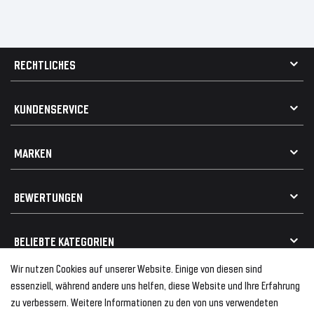
RECHTLICHES
AGB
KUNDENSERVICE
Impressum
Datenschutz
Kontakt
MARKEN
Widerrufsrecht
FAQ / Hilfe
Vertrag widerrufen
Geschenkkarte einlösen
Alle Marken
Elektro- / Altteilentsorgung
BEWERTUNGEN
Geeignet für VW
Geeignet für BMW
Mehr als 750.000 zufriedene Kunden
BELIEBTE KATEGORIEN
Geeignet für Mercedes
Geeignet für Audi
Wir nutzen Cookies auf unserer Website. Einige von diesen sind
Frontspoiler
FOLGEN SIE UNS AUF
essenziell, während andere uns helfen, diese Website und Ihre Erfahrung
Heckspoiler
zu verbessern. Weitere Informationen zu den von uns verwendeten
Kabelbäume