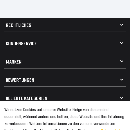
RECHTLICHES
AGB
KUNDENSERVICE
Impressum
Datenschutz
Kontakt
MARKEN
Widerrufsrecht
FAQ / Hilfe
Vertrag widerrufen
Geschenkkarte einlösen
Alle Marken
Elektro- / Altteilentsorgung
BEWERTUNGEN
Geeignet für VW
Geeignet für BMW
Mehr als 750.000 zufriedene Kunden
BELIEBTE KATEGORIEN
Geeignet für Mercedes
Geeignet für Audi
Wir nutzen Cookies auf unserer Website. Einige von diesen sind
Frontspoiler
FOLGEN SIE UNS AUF
essenziell, während andere uns helfen, diese Website und Ihre Erfahrung
Heckspoiler
zu verbessern. Weitere Informationen zu den von uns verwendeten
Kabelbäume