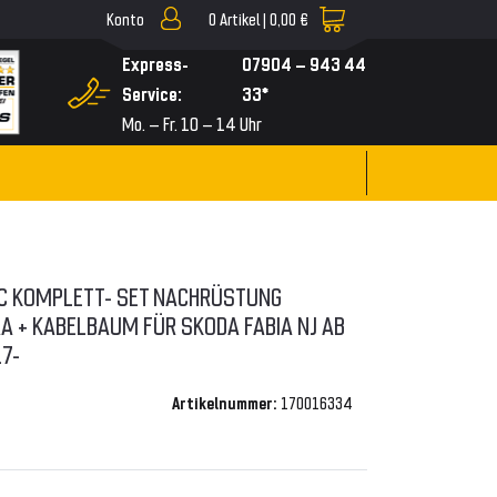
Konto
0
Artikel |
0,00 €
▼
Express-
07904 – 943 44
Service:
33*
Mo. – Fr. 10 – 14 Uhr
EC KOMPLETT- SET NACHRÜSTUNG
 + KABELBAUM FÜR SKODA FABIA NJ AB
7-
Artikelnummer:
170016334