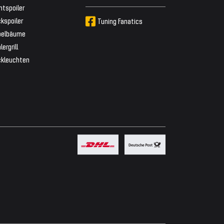
ntspoiler
kspoiler
Tuning Fanatics
belbäume
lergrill
ckleuchten