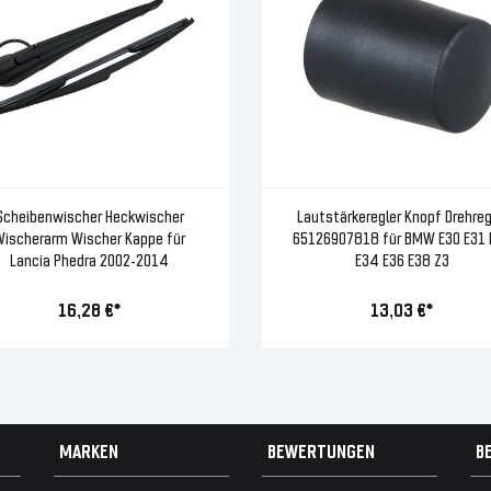
Scheibenwischer Heckwischer
Lautstärkeregler Knopf Drehreg
Wischerarm Wischer Kappe für
65126907818 für BMW E30 E31 
Lancia Phedra 2002-2014
E34 E36 E38 Z3
16,28 €*
13,03 €*
MARKEN
BEWERTUNGEN
B