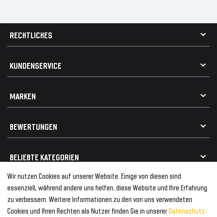
RECHTLICHES
AGB
KUNDENSERVICE
Impressum
Datenschutz
Kontakt
MARKEN
Widerrufsrecht
FAQ / Hilfe
Vertrag widerrufen
Geschenkkarte einlösen
Alle Marken
Elektro- / Altteilentsorgung
BEWERTUNGEN
Geeignet für VW
Geeignet für BMW
Mehr als 750.000 zufriedene Kunden
BELIEBTE KATEGORIEN
Geeignet für Mercedes
Geeignet für Audi
Wir nutzen Cookies auf unserer Website. Einige von diesen sind
Frontspoiler
FOLGEN SIE UNS AUF
essenziell, während andere uns helfen, diese Website und Ihre Erfahrung
Heckspoiler
zu verbessern. Weitere Informationen zu den von uns verwendeten
Kabelbäume
Cookies und Ihren Rechten als Nutzer finden Sie in unserer
Daten­schutz­
Tuning Fanatics