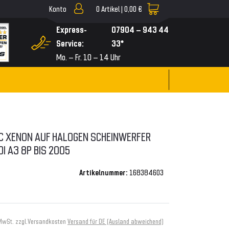
Konto
0
Artikel |
0,00 €
▼
Express-
07904 – 943 44
Service:
33*
Mo. – Fr. 10 – 14 Uhr
EC XENON AUF HALOGEN SCHEINWERFER
I A3 8P BIS 2005
Artikelnummer:
168384603
 MwSt. zzgl.
Versandkosten
Versand für DE (Ausland abweichend)