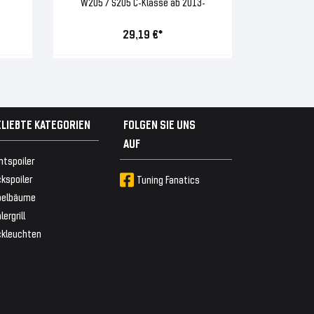
W205 / S205 C-Klasse ab 2013-
29,19 €*
ELIEBTE KATEGORIEN
FOLGEN SIE UNS
AUF
ntspoiler
kspoiler
Tuning Fanatics
belbäume
lergrill
ckleuchten