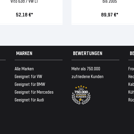
Vito 638 / VW LT
bis 2005
52,18 €*
89,97 €*
MARKEN
BEWERTUNGEN
B
Alle Marken
Mehr als 750.000
Fro
Geeignet für VW
zufriedene Kunden
Hec
Geeignet für BMW
Ka
Geeignet für Mercedes
Küh
Geeignet für Audi
Rü