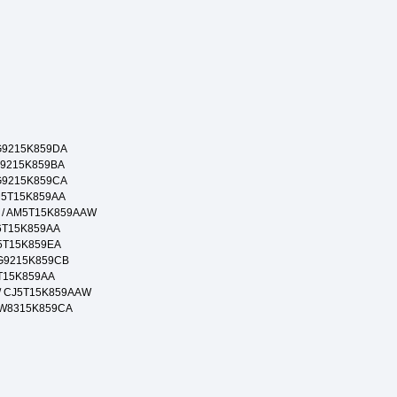
9G9215K859DA
G9215K859BA
9G9215K859CA
M5T15K859AA
 / AM5T15K859AAW
A6T15K859AA
J5T15K859EA
6G9215K859CB
5T15K859AA
/ CJ5T15K859AAW
6W8315K859CA