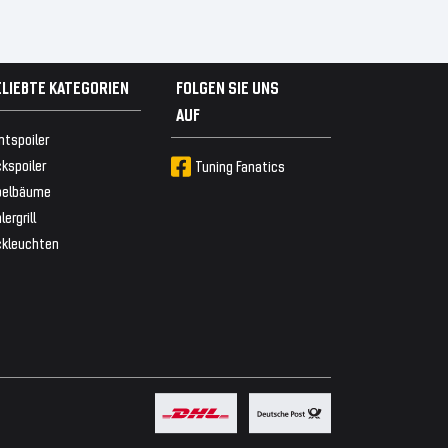
ELIEBTE KATEGORIEN
FOLGEN SIE UNS
AUF
ntspoiler
kspoiler
Tuning Fanatics
belbäume
lergrill
ckleuchten