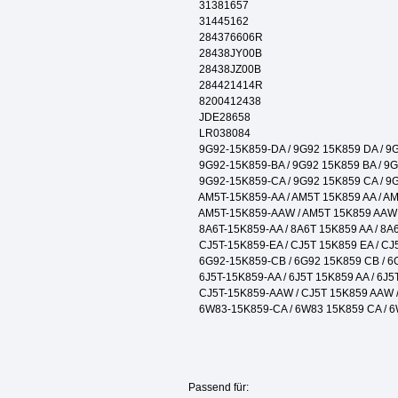
31381657
31445162
284376606R
28438JY00B
28438JZ00B
284421414R
8200412438
JDE28658
LR038084
9G92-15K859-DA / 9G92 15K859 DA / 
9G92-15K859-BA / 9G92 15K859 BA / 9
9G92-15K859-CA / 9G92 15K859 CA / 
AM5T-15K859-AA / AM5T 15K859 AA / A
AM5T-15K859-AAW / AM5T 15K859 AAW
8A6T-15K859-AA / 8A6T 15K859 AA / 8
CJ5T-15K859-EA / CJ5T 15K859 EA / C
6G92-15K859-CB / 6G92 15K859 CB / 
6J5T-15K859-AA / 6J5T 15K859 AA / 6J
CJ5T-15K859-AAW / CJ5T 15K859 AAW 
6W83-15K859-CA / 6W83 15K859 CA / 
Passend für: