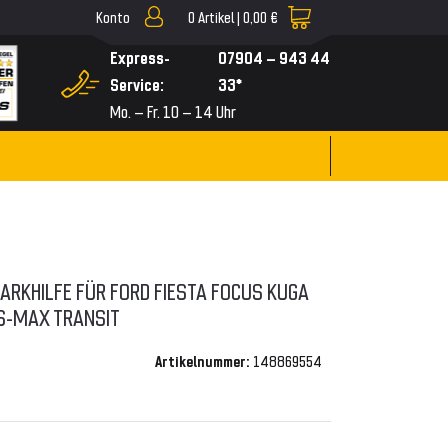
Konto
0
Artikel |
0,00 €
▼
Express-
07904 – 943 44
Service:
33*
Mo. – Fr. 10 – 14 Uhr
ARKHILFE FÜR FORD FIESTA FOCUS KUGA
S-MAX TRANSIT
Artikelnummer:
148869554