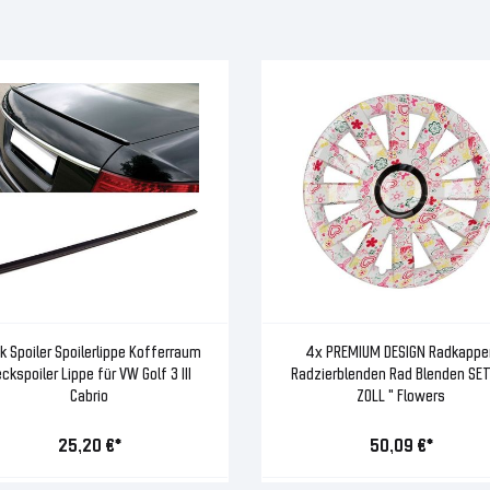
k Spoiler Spoilerlippe Kofferraum
4x PREMIUM DESIGN Radkappe
ckspoiler Lippe für VW Golf 3 III
Radzierblenden Rad Blenden SE
Cabrio
ZOLL " Flowers
25,20 €*
50,09 €*