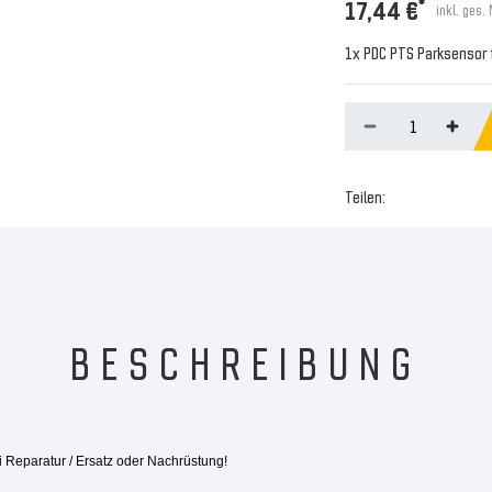
*
17,44 €
inkl. ges.
1x PDC PTS Parksensor f
Teilen:
BESCHREIBUNG
 Reparatur / Ersatz oder Nachrüstung!