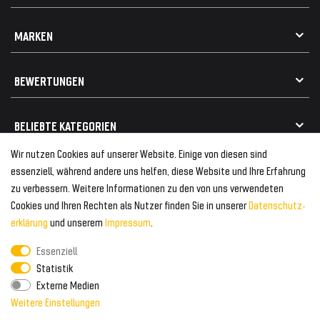
Impressum
Datenschutz
Kontakt
MARKEN
Widerrufsrecht
FAQ / Hilfe
Vertrag widerrufen
Geschenkkarte einlösen
Alle Marken
Elektro- / Altteilentsorgung
BEWERTUNGEN
Geeignet für VW
Geeignet für BMW
Mehr als 750.000 zufriedene Kunden
BELIEBTE KATEGORIEN
Geeignet für Mercedes
Geeignet für Audi
Wir nutzen Cookies auf unserer Website. Einige von diesen sind
Frontspoiler
FOLGEN SIE UNS AUF
essenziell, während andere uns helfen, diese Website und Ihre Erfahrung
Heckspoiler
zu verbessern. Weitere Informationen zu den von uns verwendeten
Kabelbäume
Cookies und Ihren Rechten als Nutzer finden Sie in unserer
Daten­schutz­
Tuning Fanatics
ZAHLUNG & VERSAND
Kühlergrill
erklärung
und unserem
Impressum
.
Rückleuchten
Essenziell
Zahlungsanbieter
© 2026 Tuning Fanatics
Powered by
Statistik
Versand & Zahlung
Externe Medien
WELTWEITER VERSAND
Weitere Einstellungen