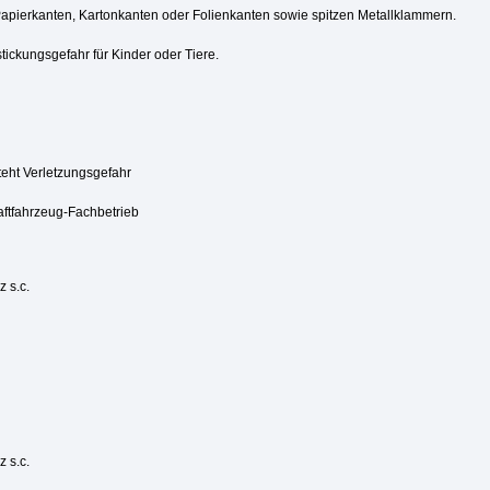
Papierkanten, Kartonkanten oder Folienkanten sowie spitzen Metallklammern.
tickungsgefahr für Kinder oder Tiere.
steht Verletzungsgefahr
aftfahrzeug-Fachbetrieb
 s.c.
 s.c.