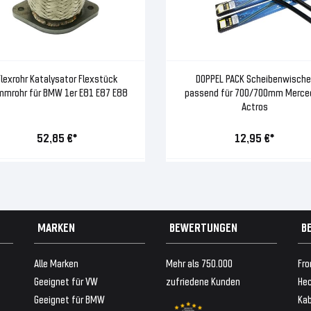
Flexrohr Katalysator Flexstück
DOPPEL PACK Scheibenwische
mmrohr für BMW 1er E81 E87 E88
passend für 700/700mm Merce
Actros
52,85 €*
12,95 €*
MARKEN
BEWERTUNGEN
B
Alle Marken
Mehr als 750.000
Fro
Geeignet für VW
zufriedene Kunden
Hec
Geeignet für BMW
Ka