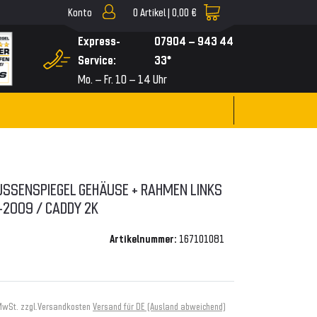
Konto
0
Artikel |
0,00 €
▼
Express-
07904 – 943 44
Service:
33*
Mo. – Fr. 10 – 14 Uhr
SSENSPIEGEL GEHÄUSE + RAHMEN LINKS F
2009 / CADDY 2K
Artikelnummer:
167101081
MwSt. zzgl.
Versandkosten
Versand für DE (Ausland abweichend)