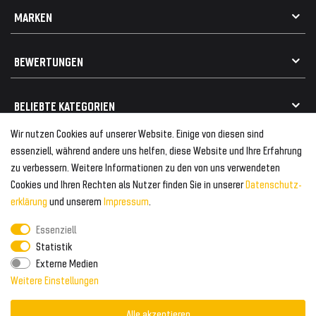
Datenschutz
Kontakt
MARKEN
Widerrufsrecht
FAQ / Hilfe
Vertrag widerrufen
Geschenkkarte einlösen
Alle Marken
Elektro- / Altteilentsorgung
BEWERTUNGEN
Geeignet für VW
Geeignet für BMW
Mehr als 750.000 zufriedene Kunden
BELIEBTE KATEGORIEN
Geeignet für Mercedes
Geeignet für Audi
Wir nutzen Cookies auf unserer Website. Einige von diesen sind
Frontspoiler
FOLGEN SIE UNS AUF
essenziell, während andere uns helfen, diese Website und Ihre Erfahrung
Heckspoiler
zu verbessern. Weitere Informationen zu den von uns verwendeten
Kabelbäume
Cookies und Ihren Rechten als Nutzer finden Sie in unserer
Daten­schutz­
Tuning Fanatics
ZAHLUNG & VERSAND
Kühlergrill
erklärung
und unserem
Impressum
.
Rückleuchten
Essenziell
Zahlungsanbieter
© 2026 Tuning Fanatics
Powered by
Statistik
Versand & Zahlung
Externe Medien
WELTWEITER VERSAND
Weitere Einstellungen
Alle akzeptieren