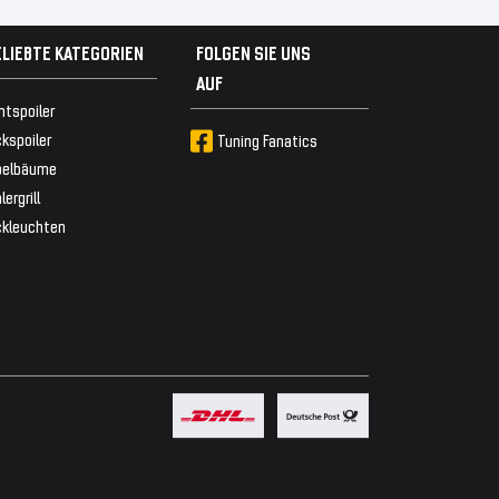
ELIEBTE KATEGORIEN
FOLGEN SIE UNS
AUF
ntspoiler
kspoiler
Tuning Fanatics
belbäume
lergrill
ckleuchten