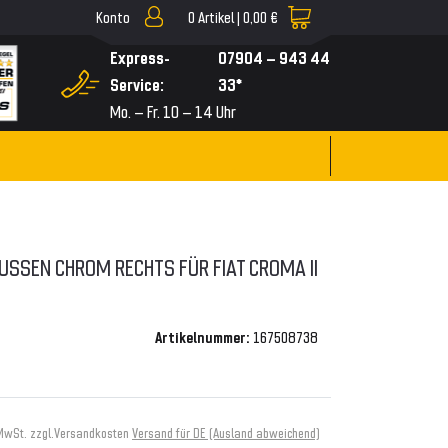
Konto
0
Artikel |
0,00 €
▼
Express-
07904 – 943 44
Service:
33*
Mo. – Fr. 10 – 14 Uhr
USSEN CHROM RECHTS FÜR FIAT CROMA II 2
Artikelnummer:
167508738
 MwSt. zzgl.
Versandkosten
Versand für DE (Ausland abweichend)