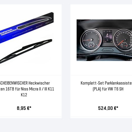
SCHEIBENWISCHER Heckwischer
Komplett-Set Parklenkassiste
ten 16TB für Niss Micra II / III K11
(PLA) für VW T6 SH
K12
8,95 €*
524,00 €*