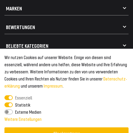
Datenschutz
Kontakt
MARKEN
Widerrufsrecht
FAQ / Hilfe
Vertrag widerrufen
Geschenkkarte einlösen
Alle Marken
Elektro- / Altteilentsorgung
BEWERTUNGEN
Geeignet für VW
Geeignet für BMW
Mehr als 750.000 zufriedene Kunden
BELIEBTE KATEGORIEN
Geeignet für Mercedes
Geeignet für Audi
Wir nutzen Cookies auf unserer Website. Einige von diesen sind
Frontspoiler
FOLGEN SIE UNS AUF
essenziell, während andere uns helfen, diese Website und Ihre Erfahrung
Heckspoiler
zu verbessern. Weitere Informationen zu den von uns verwendeten
Kabelbäume
Cookies und Ihren Rechten als Nutzer finden Sie in unserer
Daten­schutz­
Tuning Fanatics
ZAHLUNG & VERSAND
Kühlergrill
erklärung
und unserem
Impressum
.
Rückleuchten
Essenziell
Zahlungsanbieter
© 2026 Tuning Fanatics
Powered by
Statistik
Versand & Zahlung
Externe Medien
WELTWEITER VERSAND
Weitere Einstellungen