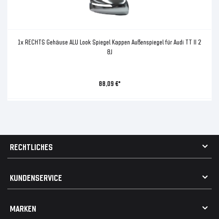
1x RECHTS Gehäuse ALU Look Spiegel Kappen Außenspiegel für Audi TT II 2
8J
88,09 €*
RECHTLICHES
AGB
KUNDENSERVICE
Impressum
Datenschutz
Kontakt
MARKEN
Widerrufsrecht
FAQ / Hilfe