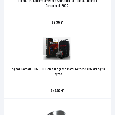
Original TFS Kofferraumwanne Antirutsch für Renault Laguna III
Schrägheck 2007-
62,35 €*
Original iCarsoft i905 OBD Tiefen-Diagnose Motor Getriebe ABS Airbag für
Toyota
147,03 €*