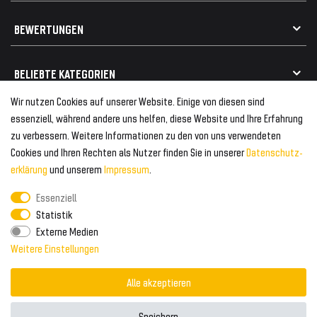
Vertrag widerrufen
Geschenkkarte einlösen
Alle Marken
Elektro- / Altteilentsorgung
BEWERTUNGEN
Geeignet für VW
Geeignet für BMW
Mehr als 750.000 zufriedene Kunden
BELIEBTE KATEGORIEN
Geeignet für Mercedes
Geeignet für Audi
Wir nutzen Cookies auf unserer Website. Einige von diesen sind
Frontspoiler
FOLGEN SIE UNS AUF
essenziell, während andere uns helfen, diese Website und Ihre Erfahrung
Heckspoiler
zu verbessern. Weitere Informationen zu den von uns verwendeten
Kabelbäume
Cookies und Ihren Rechten als Nutzer finden Sie in unserer
Daten­schutz­
Tuning Fanatics
ZAHLUNG & VERSAND
Kühlergrill
erklärung
und unserem
Impressum
.
Rückleuchten
Essenziell
Zahlungsanbieter
© 2026 Tuning Fanatics
Powered by
Statistik
Versand & Zahlung
Externe Medien
WELTWEITER VERSAND
Weitere Einstellungen
Alle akzeptieren
Speichern