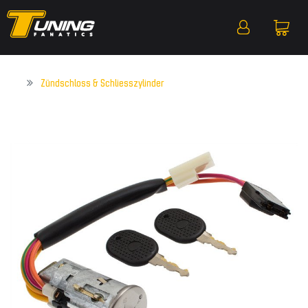
Zündschloss & Schliesszylinder