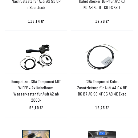
Nachrüstsatz für Audi A3 S3 8P
Kabel Stecker 16-P für JVC KD
+ Sportback
KD-AR KD-BT KD-FX KS-F
118,14 €*
12,78 €*
Komplettset GRA Tempomat MIT
GRA Tempomat Kabel
WIPPE + 2x Kabelbaum
Zusatzleitung für Audi A4 S4 8E
Wasserkasten für Audi A2 ab
B6 B7 A6 S6 4F C6 A8 4E Exeo
2000-
68,10 €*
16,26 €*