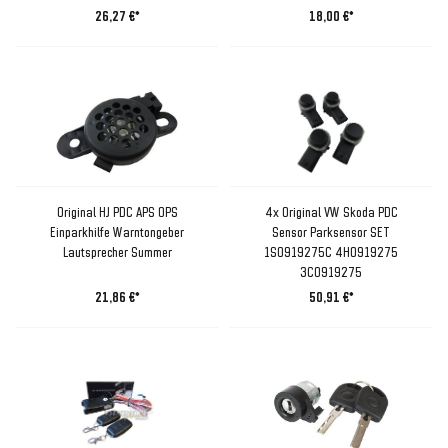
26,27 €*
18,00 €*
Original HJ PDC APS OPS
4x Original VW Skoda PDC
Einparkhilfe Warntongeber
Sensor Parksensor SET
Lautsprecher Summer
1S0919275C 4H0919275
3C0919275
21,86 €*
50,91 €*