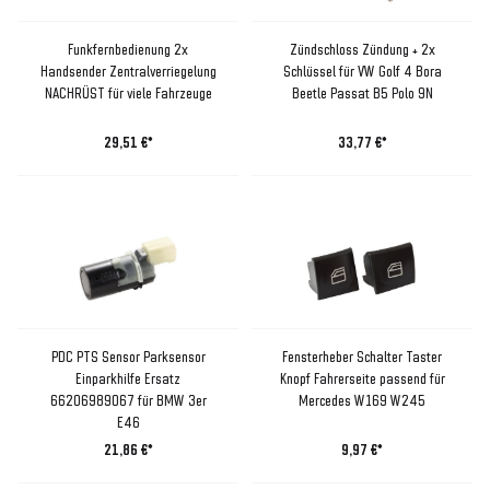
Funkfernbedienung 2x
Zündschloss Zündung + 2x
Handsender Zentralverriegelung
Schlüssel für VW Golf 4 Bora
NACHRÜST für viele Fahrzeuge
Beetle Passat B5 Polo 9N
29,51 €*
33,77 €*
PDC PTS Sensor Parksensor
Fensterheber Schalter Taster
Einparkhilfe Ersatz
Knopf Fahrerseite passend für
66206989067 für BMW 3er
Mercedes W169 W245
E46
21,86 €*
9,97 €*