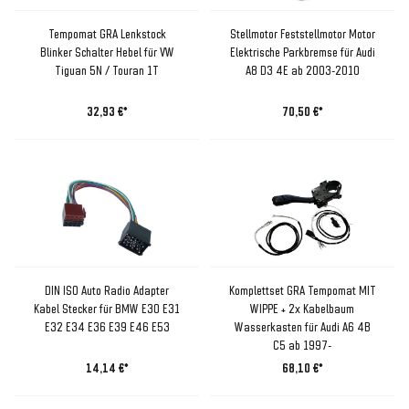
Tempomat GRA Lenkstock
Stellmotor Feststellmotor Motor
Blinker Schalter Hebel für VW
Elektrische Parkbremse für Audi
Tiguan 5N / Touran 1T
A8 D3 4E ab 2003-2010
32,93 €*
70,50 €*
DIN ISO Auto Radio Adapter
Komplettset GRA Tempomat MIT
Kabel Stecker für BMW E30 E31
WIPPE + 2x Kabelbaum
E32 E34 E36 E39 E46 E53
Wasserkasten für Audi A6 4B
C5 ab 1997-
14,14 €*
68,10 €*