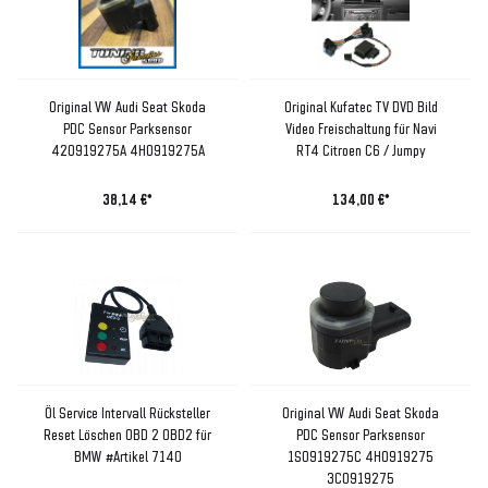
Original VW Audi Seat Skoda
Original Kufatec TV DVD Bild
PDC Sensor Parksensor
Video Freischaltung für Navi
420919275A 4H0919275A
RT4 Citroen C6 / Jumpy
38,14 €*
134,00 €*
Öl Service Intervall Rücksteller
Original VW Audi Seat Skoda
Reset Löschen OBD 2 OBD2 für
PDC Sensor Parksensor
BMW #Artikel 7140
1S0919275C 4H0919275
3C0919275