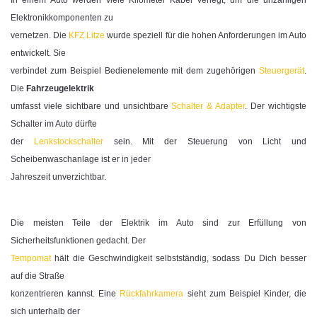
In einem Auto werden viele Kilometer Kabel verlegt, um die unzähligen
Elektronikkomponenten zu
vernetzen. Die
KFZ Litze
wurde speziell für die hohen Anforderungen im Auto
entwickelt. Sie
verbindet zum Beispiel Bedienelemente mit dem zugehörigen
Steuergerät
.
Die
Fahrzeugelektrik
umfasst viele sichtbare und unsichtbare
Schalter & Adapter
. Der wichtigste
Schalter im Auto dürfte
der
Lenkstockschalter
sein. Mit der Steuerung von Licht und
Scheibenwaschanlage ist er in jeder
Jahreszeit unverzichtbar.
Die meisten Teile der Elektrik im Auto sind zur Erfüllung von
Sicherheitsfunktionen gedacht. Der
Tempomat
hält die Geschwindigkeit selbstständig, sodass Du Dich besser
auf die Straße
konzentrieren kannst. Eine
Rückfahrkamera
sieht zum Beispiel Kinder, die
sich unterhalb der