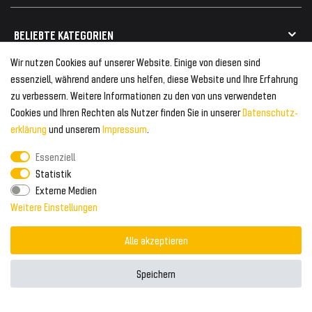
Geeignet für VW
Geeignet für BMW
Mehr als 750.000 zufriedene Kunden
BELIEBTE KATEGORIEN
Geeignet für Mercedes
Geeignet für Audi
Wir nutzen Cookies auf unserer Website. Einige von diesen sind
Frontspoiler
FOLGEN SIE UNS AUF
essenziell, während andere uns helfen, diese Website und Ihre Erfahrung
Heckspoiler
zu verbessern. Weitere Informationen zu den von uns verwendeten
Kabelbäume
Cookies und Ihren Rechten als Nutzer finden Sie in unserer
Daten­schutz­
Tuning Fanatics
ZAHLUNG & VERSAND
Kühlergrill
erklärung
und unserem
Impressum
.
Rückleuchten
Essenziell
Zahlungsanbieter
© 2026 Tuning Fanatics
Powered by
Statistik
Versand & Zahlung
Externe Medien
WELTWEITER VERSAND
Weitere Einstellungen
Alle akzeptieren
Speichern