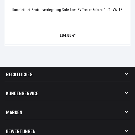
Komplettset Zentralverriegelung Safe Lock ZV-Taster Fahrertür für VW T5
104,00 €*
RECHTLICHES
AGB
KUNDENSERVICE
Impressum
Datenschutz
Kontakt
MARKEN
Widerrufsrecht
FAQ / Hilfe
Vertrag widerrufen
Geschenkkarte einlösen
Alle Marken
Elektro- / Altteilentsorgung
BEWERTUNGEN