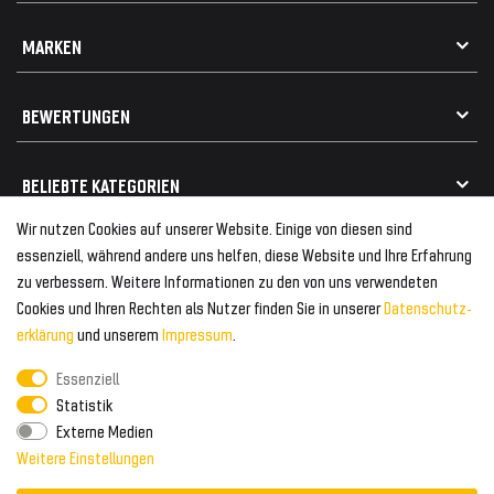
Datenschutz
Kontakt
MARKEN
Widerrufsrecht
FAQ / Hilfe
Vertrag widerrufen
Geschenkkarte einlösen
Alle Marken
Elektro- / Altteilentsorgung
BEWERTUNGEN
Geeignet für VW
Geeignet für BMW
Mehr als 750.000 zufriedene Kunden
BELIEBTE KATEGORIEN
Geeignet für Mercedes
Geeignet für Audi
Wir nutzen Cookies auf unserer Website. Einige von diesen sind
Frontspoiler
FOLGEN SIE UNS AUF
essenziell, während andere uns helfen, diese Website und Ihre Erfahrung
Heckspoiler
zu verbessern. Weitere Informationen zu den von uns verwendeten
Kabelbäume
Cookies und Ihren Rechten als Nutzer finden Sie in unserer
Daten­schutz­
Tuning Fanatics
ZAHLUNG & VERSAND
Kühlergrill
erklärung
und unserem
Impressum
.
Rückleuchten
Essenziell
Zahlungsanbieter
© 2026 Tuning Fanatics
Powered by
Statistik
Versand & Zahlung
Externe Medien
WELTWEITER VERSAND
Weitere Einstellungen