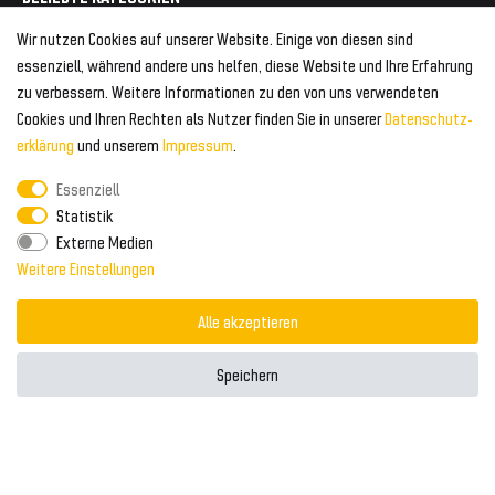
Geeignet für Audi
Wir nutzen Cookies auf unserer Website. Einige von diesen sind
Frontspoiler
FOLGEN SIE UNS AUF
essenziell, während andere uns helfen, diese Website und Ihre Erfahrung
Heckspoiler
zu verbessern. Weitere Informationen zu den von uns verwendeten
Kabelbäume
Cookies und Ihren Rechten als Nutzer finden Sie in unserer
Daten­schutz­
Tuning Fanatics
ZAHLUNG & VERSAND
Kühlergrill
erklärung
und unserem
Impressum
.
Rückleuchten
Essenziell
Zahlungsanbieter
© 2026 Tuning Fanatics
Powered by
Statistik
Versand & Zahlung
Externe Medien
WELTWEITER VERSAND
Weitere Einstellungen
Alle akzeptieren
Speichern