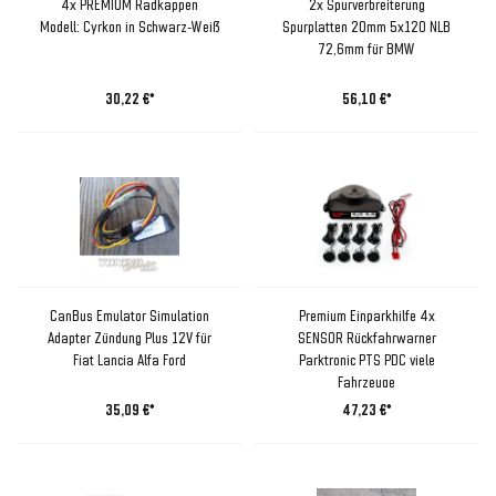
4x PREMIUM Radkappen
2x Spurverbreiterung
Modell: Cyrkon in Schwarz-Weiß
Spurplatten 20mm 5x120 NLB
72,6mm für BMW
30,22 €*
56,10 €*
CanBus Emulator Simulation
Premium Einparkhilfe 4x
Adapter Zündung Plus 12V für
SENSOR Rückfahrwarner
Fiat Lancia Alfa Ford
Parktronic PTS PDC viele
Fahrzeuge
35,09 €*
47,23 €*