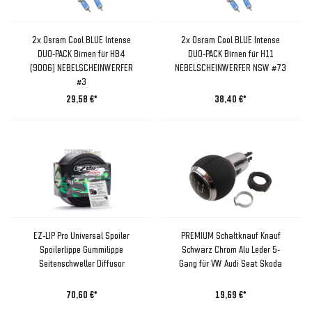
2x Osram Cool BLUE Intense
2x Osram Cool BLUE Intense
DUO-PACK Birnen für HB4
DUO-PACK Birnen für H11
(9006) NEBELSCHEINWERFER
NEBELSCHEINWERFER NSW #73
#3
29,58 €*
38,40 €*
EZ-LIP Pro Universal Spoiler
PREMIUM Schaltknauf Knauf
Spoilerlippe Gummilippe
Schwarz Chrom Alu Leder 5-
Seitenschweller Diffusor
Gang für VW Audi Seat Skoda
70,60 €*
19,69 €*