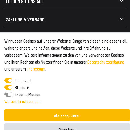
FOLGEN SIE UNS AUF
Heckspoiler
Kabelbäume
Tuning Fanatics
ZAHLUNG & VERSAND
Kühlergrill
Rückleuchten
Zahlungsanbieter
© 2026 Tuning Fanatics
Powered by
Wir nutzen Cookies auf unserer Website. Einige von diesen sind essenziell,
Versand & Zahlung
während andere uns helfen, diese Website und Ihre Erfahrung zu
WELTWEITER VERSAND
verbessern. Weitere Informationen zu den von uns verwendeten Cookies
und Ihren Rechten als Nutzer finden Sie in unserer
Daten­schutz­erklärung
und unserem
Impressum
.
Essenziell
Statistik
Externe Medien
Weitere Einstellungen
Alle akzeptieren
Speichern