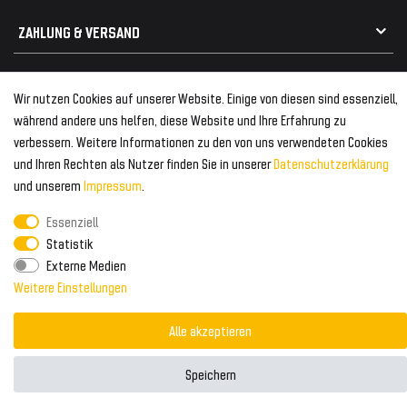
Kabelbäume
Tuning Fanatics
ZAHLUNG & VERSAND
Kühlergrill
Rückleuchten
Zahlungsanbieter
© 2026 Tuning Fanatics
Powered by
Wir nutzen Cookies auf unserer Website. Einige von diesen sind essenziell,
Versand & Zahlung
während andere uns helfen, diese Website und Ihre Erfahrung zu
WELTWEITER VERSAND
verbessern. Weitere Informationen zu den von uns verwendeten Cookies
und Ihren Rechten als Nutzer finden Sie in unserer
Daten­schutz­erklärung
und unserem
Impressum
.
Essenziell
Statistik
Externe Medien
Weitere Einstellungen
Alle akzeptieren
Speichern