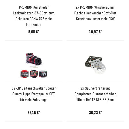
PREMIUM Kunstleder
2x PREMIUM Wischergummi
Lenkradbezug 37-39cm zum
Flachbalkenwischer Soft-Flat
Schnüren SCHWARZ viele
Scheibenwischer viele PKW
Fahrzeuge
8,05 €*
10,97 €*
EZ-LIP Seitenschweller Spoiler
2x Spurverbreiterung
Gummi Lippe Frontspoiler SET
Spurplatten Distanzscheiben
für viele Fahrzeuge
10mm 5x112 NLB 66,6mm
87,15 €*
36,23 €*